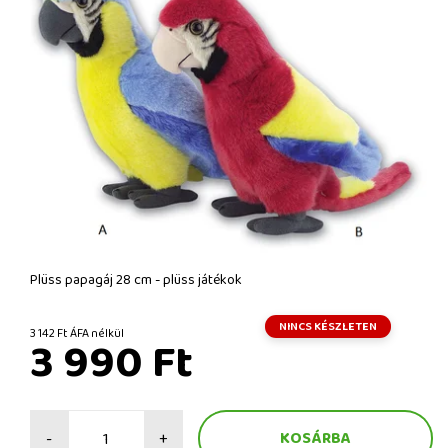
Plüss papagáj 28 cm - plüss játékok
NINCS KÉSZLETEN
3 142 Ft ÁFA nélkül
3 990 Ft
-
+