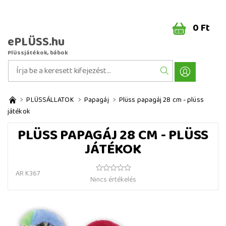
0 Ft
ePLÜSS.hu
Plüssjátékok, bábok
PLÜSSÁLLATOK
Papagáj
Plüss papagáj 28 cm - plüss
játékok
PLÜSS PAPAGÁJ 28 CM - PLÜSS
JÁTÉKOK
AR K367
Nincs értékelés