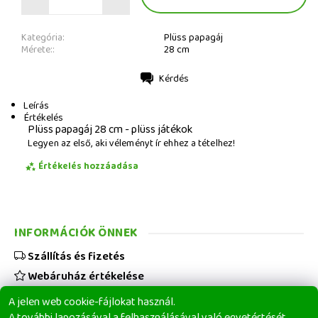
Kategória:
Plüss papagáj
Mérete::
28 cm
Kérdés
Nyomtatás
Leírás
Értékelés
Plüss papagáj 28 cm - plüss játékok
Legyen az első, aki véleményt ír ehhez a tételhez!
Értékelés hozzáadása
INFORMÁCIÓK ÖNNEK
Szállítás és fizetés
Webáruház értékelése
Viszonteladóknak
A jelen web cookie-fájlokat használ.
Üzleti feltételek
A további lapozásával a felhasználásával való egyetértését