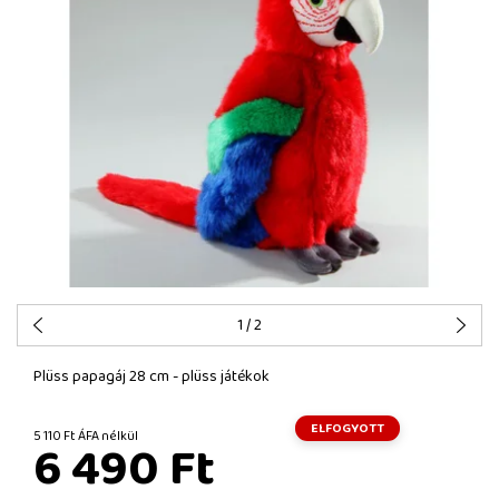
1
/ 2
Plüss papagáj 28 cm - plüss játékok
ELFOGYOTT
5 110 Ft ÁFA nélkül
6 490 Ft