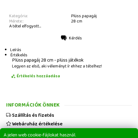
Kategória:
Plüss papagáj
Mérete::
28 cm
A tétel elfogyott...
Kérdés
Nyomtatás
Leírás
Értékelés
Plüss papagáj 28 cm - plüss játékok
Legyen az első, aki véleményt ír ehhez a tételhez!
Értékelés hozzáadása
INFORMÁCIÓK ÖNNEK
Szállítás és fizetés
Webáruház értékelése
Viszonteladóknak
A jelen web cookie-fájlokat használ.