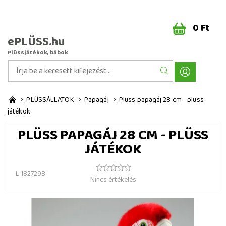
0 Ft
ePLÜSS.hu
Plüssjátékok, bábok
PLÜSSÁLLATOK
Papagáj
Plüss papagáj 28 cm - plüss
játékok
PLÜSS PAPAGÁJ 28 CM - PLÜSS
JÁTÉKOK
L 182729B
Nincs értékelés