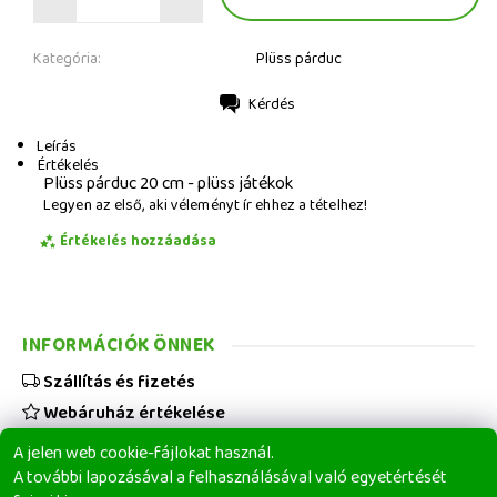
Kategória:
Plüss párduc
Kérdés
Nyomtatás
Leírás
Értékelés
Plüss párduc 20 cm - plüss játékok
Legyen az első, aki véleményt ír ehhez a tételhez!
Értékelés hozzáadása
INFORMÁCIÓK ÖNNEK
Szállítás és fizetés
Webáruház értékelése
Viszonteladóknak
A jelen web cookie-fájlokat használ.
Üzleti feltételek
A további lapozásával a felhasználásával való egyetértését