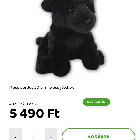
Plüss párduc 20 cm - plüss játékok
RAKTÁRON
4 323 Ft ÁFA nélkül
5 490 Ft
-
+