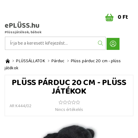
0 Ft
ePLÜSS.hu
Plüssjátékok, bábok
PLÜSSÁLLATOK
Párduc
Plüss párduc 20 cm - plüss
játékok
PLÜSS PÁRDUC 20 CM - PLÜSS
JÁTÉKOK
AR K444/02
Nincs értékelés