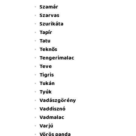
Szamár
Szarvas
Szurikáta
Tapír
Tatu
Teknős
Tengerimalac
Teve
Tigris
Tukán
Tyúk
Vadászgörény
Vaddisznó
Vadmalac
Varjú
Vörös panda