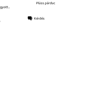
Plüss párduc
gyott...
Kérdés
s