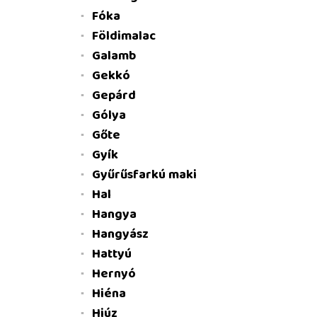
Fóka
Földimalac
Galamb
Gekkó
Gepárd
Gólya
Gőte
Gyík
Gyűrűsfarkú maki
Hal
Hangya
Hangyász
Hattyú
Hernyó
Hiéna
Hiúz