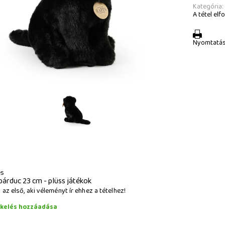
Kategória:
A tétel elfo
Nyomtatá
és
párduc 23 cm - plüss játékok
az első, aki véleményt ír ehhez a tételhez!
ékelés hozzáadása