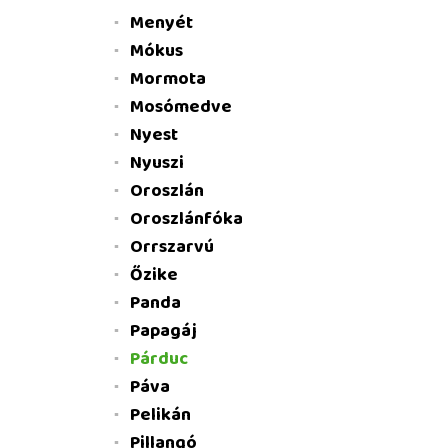
Menyét
Mókus
Mormota
Mosómedve
Nyest
Nyuszi
Oroszlán
Oroszlánfóka
Orrszarvú
Őzike
Panda
Papagáj
Párduc
Páva
Pelikán
Pillangó