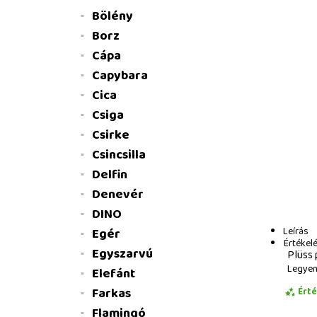
Bölény
Borz
Cápa
Capybara
Cica
Csiga
Csirke
Csincsilla
Delfin
Denevér
DINO
Leírás
Egér
Értékel
Egyszarvú
Plüss 
Legyen 
Elefánt
Farkas
Ért
Flamingó