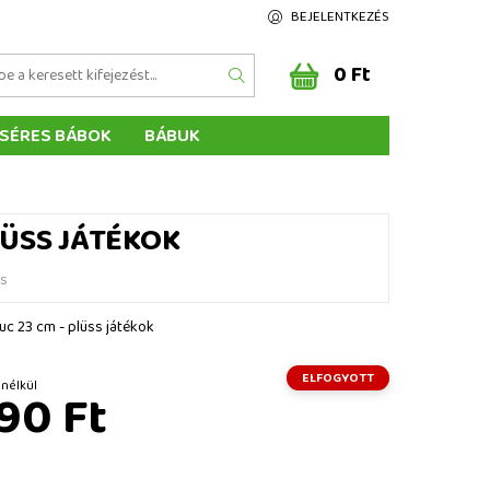
BEJELENTKEZÉS
0 Ft
SÉRES BÁBOK
BÁBUK
Z ÉRTÉKELÉSE
ÉGEINK
LÜSS JÁTÉKOK
és
uc 23 cm - plüss játékok
ELFOGYOTT
t ÁFA nélkül
90 Ft