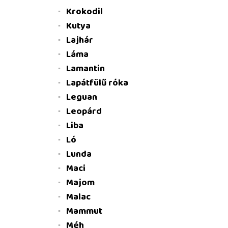
Krokodil
Kutya
Lajhár
Láma
Lamantin
Lapátfülű róka
Leguan
Leopárd
Liba
Ló
Lunda
Maci
Majom
Malac
Mammut
Méh