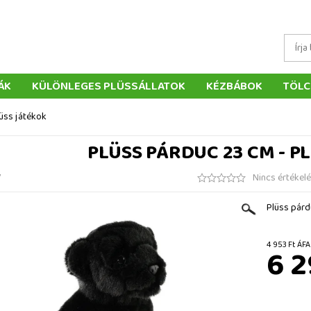
ÁK
KÜLÖNLEGES PLÜSSÁLLATOK
KÉZBÁBOK
TÖLC
ÁTÉKOK
PÁRNÁK
SZÁLLÍTÁS ÉS FIZETÉS
WEBÁRUHÁ
üss játékok
ÉTELEK
VISSZAKÜLDÉS
RENDELÉSEM
ELÉRHETŐS
PLÜSS PÁRDUC 23 CM - P
7
Nincs értékel
Plüss párd
4 953 F
6 2