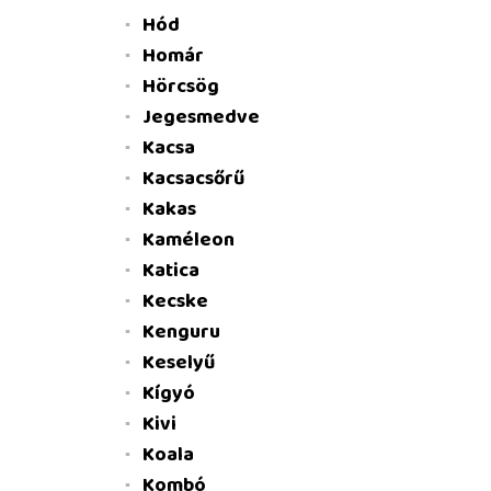
Hód
Homár
Hörcsög
Jegesmedve
Kacsa
Kacsacsőrű
Kakas
Kaméleon
Katica
Kecske
Kenguru
Keselyű
Kígyó
Kivi
Koala
Kombó