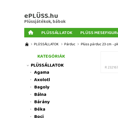
ePLÜSS.hu
Plüssjátékok, bábok
PLÜSSÁLLATOK
PLÜSS MESEFIGUR
AJÁNDÉKOK PLÜSSÖKHÖZ
NAGY PLÜSSJ
PLÜSSÁLLATOK
Párduc
Plüss párduc 23 cm - pl
MENNYISÉGI KEDVEZMÉNYEK
ÜZLETI FELT
KATEGÓRIÁK
PLÜSSÁLLATOK
R 23216
Agama
Axolotl
Bagoly
Bálna
Bárány
Béka
Boci