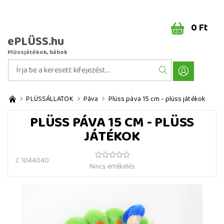
0 Ft
ePLÜSS.hu
Plüssjátékok, bábok
PLÜSSÁLLATOK
Páva
Plüss páva 15 cm - plüss játékok
PLÜSS PÁVA 15 CM - PLÜSS
JÁTÉKOK
C 1044040
Nincs értékelés