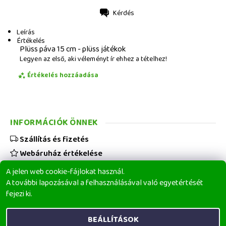
Kérdés
Nyomtatás
Leírás
Értékelés
Plüss páva 15 cm - plüss játékok
Legyen az első, aki véleményt ír ehhez a tételhez!
Értékelés hozzáadása
INFORMÁCIÓK ÖNNEK
Szállítás és fizetés
Webáruház értékelése
Viszonteladóknak
A jelen web cookie-fájlokat használ.
Üzleti feltételek
A további lapozásával a felhasználásával való egyetértését
fejezi ki.
Elérhetőségeink
BEÁLLÍTÁSOK