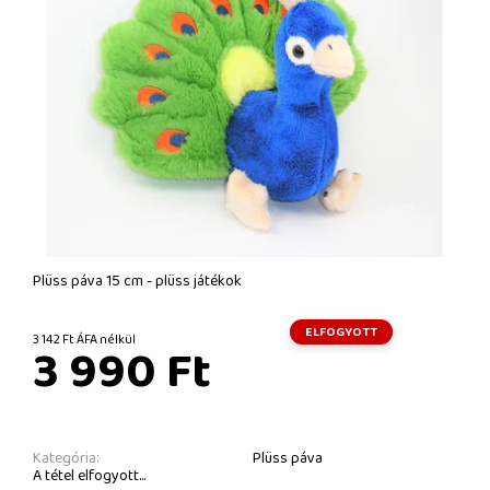
Plüss páva 15 cm - plüss játékok
ELFOGYOTT
3 142 Ft ÁFA nélkül
3 990 Ft
Kategória:
Plüss páva
A tétel elfogyott...