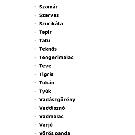
Szamár
Szarvas
Szurikáta
Tapír
Tatu
Teknős
Tengerimalac
Teve
Tigris
Tukán
Tyúk
Vadászgörény
Vaddisznó
Vadmalac
Varjú
Vörös panda