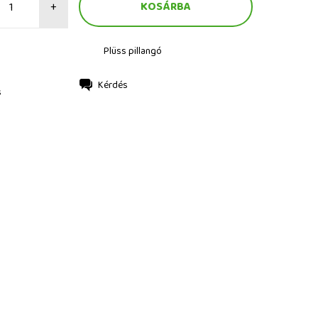
+
Plüss pillangó
Kérdés
s