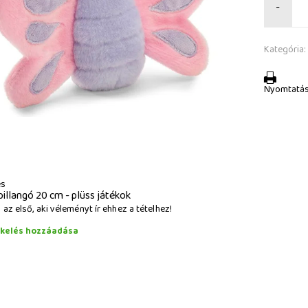
-
Kategória:
Nyomtatá
és
pillangó 20 cm - plüss játékok
az első, aki véleményt ír ehhez a tételhez!
ékelés hozzáadása