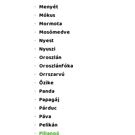
Menyét
Mókus
Mormota
Mosómedve
Nyest
Nyuszi
Oroszlán
Oroszlánfóka
Orrszarvú
Őzike
Panda
Papagáj
Párduc
Páva
Pelikán
Pillangó