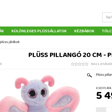
ÁK
KÜLÖNLEGES PLÜSSÁLLATOK
KÉZBÁBOK
TÖLC
ÁTÉKOK
PÁRNÁK
SZÁLLÍTÁS ÉS FIZETÉS
WEBÁRUHÁ
 plüss játékok
ÉTELEK
VISSZAKÜLDÉS
RENDELÉSEM
ELÉRHETŐS
PLÜSS PILLANGÓ 20 CM - 
36
Nincs értékel
Plüss pill
4 323 F
5 4