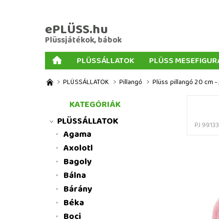
ePLÜSS.hu
Plüssjátékok, bábok
PLÜSSÁLLATOK
PLÜSS MESEFIGUR
AJÁNDÉKOK PLÜSSÖKHÖZ
NAGY PLÜSSJ
PLÜSSÁLLATOK
Pillangó
Plüss pillangó 20 cm -
MENNYISÉGI KEDVEZMÉNYEK
ÜZLETI FELT
KATEGÓRIÁK
PLÜSSÁLLATOK
PJ 9913
Agama
Axolotl
Bagoly
Bálna
Bárány
Béka
Boci