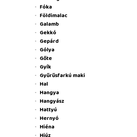
Fóka
Földimalac
Galamb
Gekkó
Gepárd
Gólya
Gőte
Gyík
Gyűrűsfarkú maki
Hal
Hangya
Hangyász
Hattyú
Hernyó
Hiéna
Hiúz