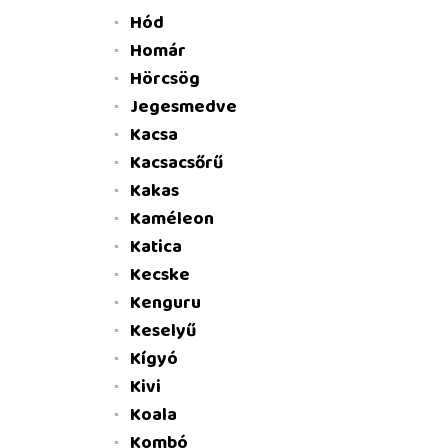
Hód
Homár
Hörcsög
Jegesmedve
Kacsa
Kacsacsőrű
Kakas
Kaméleon
Katica
Kecske
Kenguru
Keselyű
Kígyó
Kivi
Koala
Kombó