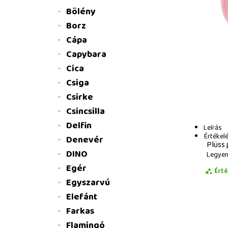
Bölény
Borz
Cápa
Capybara
Cica
Csiga
Csirke
Csincsilla
Delfin
Leírás
Értékel
Denevér
Plüss 
DINO
Legyen 
Egér
Ért
Egyszarvú
Elefánt
Farkas
Flamingó