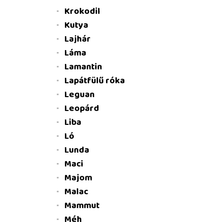
Krokodil
Kutya
Lajhár
Láma
Lamantin
Lapátfülű róka
Leguan
Leopárd
Liba
Ló
Lunda
Maci
Majom
Malac
Mammut
Méh