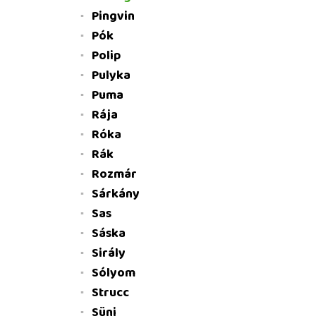
Pingvin
Pók
Polip
Pulyka
Puma
Rája
Róka
Rák
Rozmár
Sárkány
Sas
Sáska
Sirály
Sólyom
Strucc
Süni