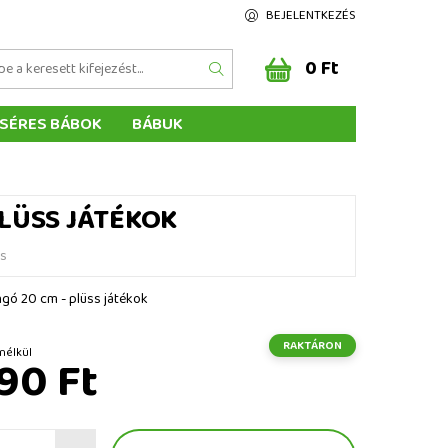
BEJELENTKEZÉS
0 Ft
SÉRES BÁBOK
BÁBUK
Z ÉRTÉKELÉSE
ÉGEINK
PLÜSS JÁTÉKOK
és
angó 20 cm - plüss játékok
RAKTÁRON
t ÁFA nélkül
90 Ft