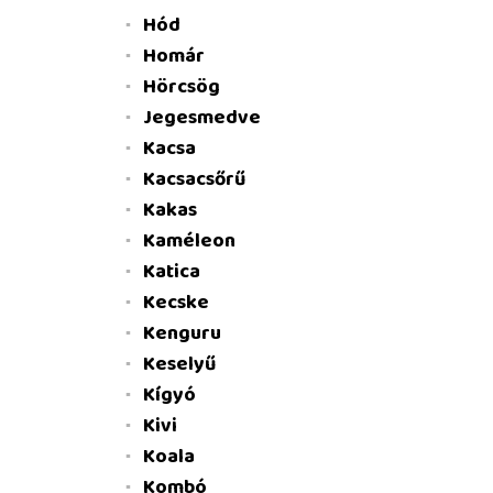
Hód
Homár
Hörcsög
Jegesmedve
Kacsa
Kacsacsőrű
Kakas
Kaméleon
Katica
Kecske
Kenguru
Keselyű
Kígyó
Kivi
Koala
Kombó