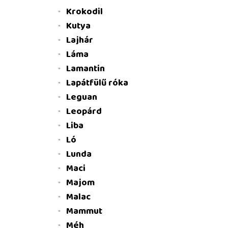
Krokodil
Kutya
Lajhár
Láma
Lamantin
Lapátfülű róka
Leguan
Leopárd
Liba
Ló
Lunda
Maci
Majom
Malac
Mammut
Méh