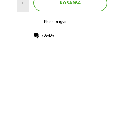
+
Plüss pingvin
Kérdés
s