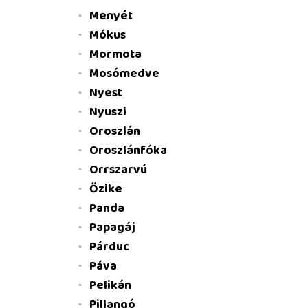
Menyét
Mókus
Mormota
Mosómedve
Nyest
Nyuszi
Oroszlán
Oroszlánfóka
Orrszarvú
Őzike
Panda
Papagáj
Párduc
Páva
Pelikán
Pillangó