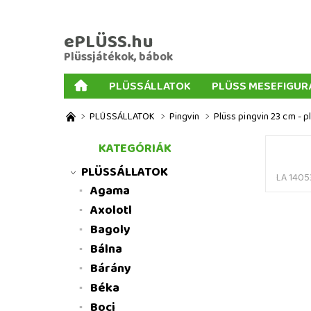
ePLÜSS.hu
Plüssjátékok, bábok
PLÜSSÁLLATOK
PLÜSS MESEFIGUR
AJÁNDÉKOK PLÜSSÖKHÖZ
NAGY PLÜSSJ
PLÜSSÁLLATOK
Pingvin
Plüss pingvin 23 cm - p
MENNYISÉGI KEDVEZMÉNYEK
ÜZLETI FELT
KATEGÓRIÁK
PLÜSSÁLLATOK
LA 1405
Agama
Axolotl
Bagoly
Bálna
Bárány
Béka
Boci