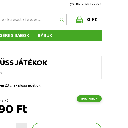
BEJELENTKEZÉS
0 Ft
SÉRES BÁBOK
BÁBUK
Z ÉRTÉKELÉSE
ÉGEINK
LÜSS JÁTÉKOK
és
vin 23 cm - plüss játékok
RAKTÁRON
t ÁFA nélkül
90 Ft