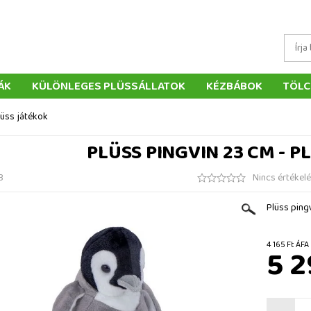
ÁK
KÜLÖNLEGES PLÜSSÁLLATOK
KÉZBÁBOK
TÖLC
ÁTÉKOK
PÁRNÁK
SZÁLLÍTÁS ÉS FIZETÉS
WEBÁRUHÁ
lüss játékok
ÉTELEK
VISSZAKÜLDÉS
RENDELÉSEM
ELÉRHETŐS
PLÜSS PINGVIN 23 CM - P
3
Nincs értékel
Plüss ping
4 165 F
5 2