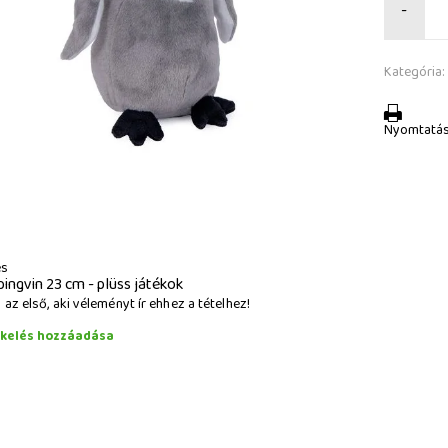
-
Kategória:
Nyomtatá
és
pingvin 23 cm - plüss játékok
az első, aki véleményt ír ehhez a tételhez!
ékelés hozzáadása