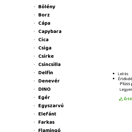
Bölény
Borz
Cápa
Capybara
Cica
Csiga
Csirke
Csincsilla
Delfin
Leírás
Értékel
Denevér
Plüss 
DINO
Legyen 
Egér
Ért
Egyszarvú
Elefánt
Farkas
Flamingó