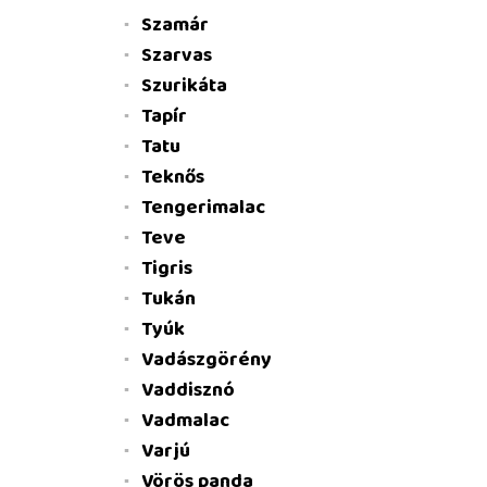
Szamár
Szarvas
Szurikáta
Tapír
Tatu
Teknős
Tengerimalac
Teve
Tigris
Tukán
Tyúk
Vadászgörény
Vaddisznó
Vadmalac
Varjú
Vörös panda