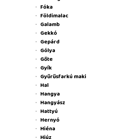
Fóka
Földimalac
Galamb
Gekkó
Gepárd
Gólya
Gőte
Gyík
Gyűrűsfarkú maki
Hal
Hangya
Hangyász
Hattyú
Hernyó
Hiéna
Hiúz