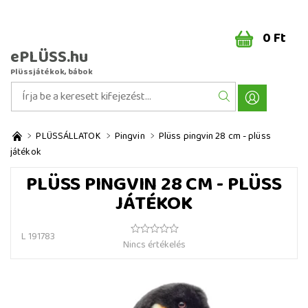
0 Ft
ePLÜSS.hu
Plüssjátékok, bábok
PLÜSSÁLLATOK
Pingvin
Plüss pingvin 28 cm - plüss
játékok
PLÜSS PINGVIN 28 CM - PLÜSS
JÁTÉKOK
L 191783
Nincs értékelés