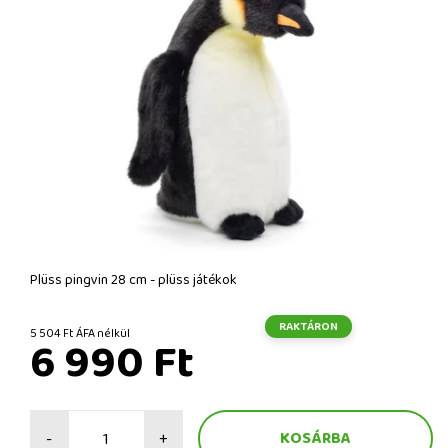
Plüss pingvin 28 cm - plüss játékok
RAKTÁRON
5 504 Ft ÁFA nélkül
6 990 Ft
-
+