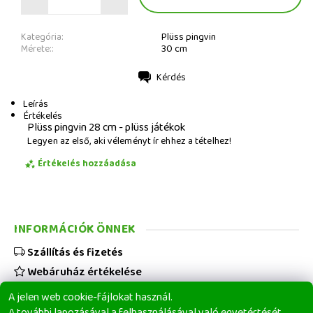
Kategória:
Plüss pingvin
Mérete::
30 cm
Kérdés
Nyomtatás
Leírás
Értékelés
Plüss pingvin 28 cm - plüss játékok
Legyen az első, aki véleményt ír ehhez a tételhez!
Értékelés hozzáadása
INFORMÁCIÓK ÖNNEK
Szállítás és fizetés
Webáruház értékelése
Viszonteladóknak
A jelen web cookie-fájlokat használ.
Üzleti feltételek
A további lapozásával a felhasználásával való egyetértését