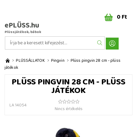
0 Ft
ePLÜSS.hu
Plüssjátékok, bábok
PLÜSSÁLLATOK
Pingvin
Plüss pingvin 28 cm - plüss
játékok
PLÜSS PINGVIN 28 CM - PLÜSS
JÁTÉKOK
LA 14054
Nincs értékelés