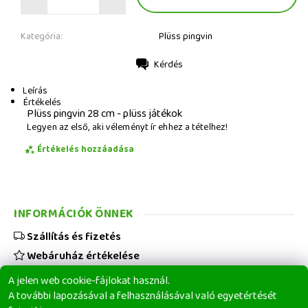
Kategória:
Plüss pingvin
Kérdés
Nyomtatás
Leírás
Értékelés
Plüss pingvin 28 cm - plüss játékok
Legyen az első, aki véleményt ír ehhez a tételhez!
Értékelés hozzáadása
INFORMÁCIÓK ÖNNEK
Szállítás és fizetés
Webáruház értékelése
Viszonteladóknak
A jelen web cookie-fájlokat használ.
Üzleti feltételek
A további lapozásával a felhasználásával való egyetértését