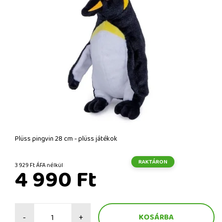
Plüss pingvin 28 cm - plüss játékok
RAKTÁRON
3 929 Ft ÁFA nélkül
4 990 Ft
-
+