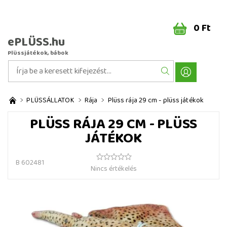
0 Ft
ePLÜSS.hu
Plüssjátékok, bábok
PLÜSSÁLLATOK
Rája
Plüss rája 29 cm - plüss játékok
PLÜSS RÁJA 29 CM - PLÜSS
JÁTÉKOK
B 602481
Nincs értékelés