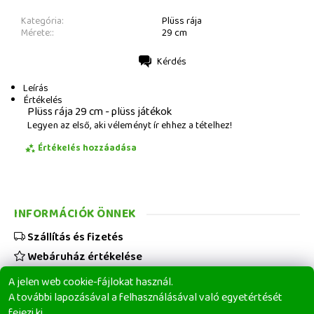
Kategória:
Plüss rája
Mérete::
29 cm
Kérdés
Nyomtatás
Leírás
Értékelés
Plüss rája 29 cm - plüss játékok
Legyen az első, aki véleményt ír ehhez a tételhez!
Értékelés hozzáadása
INFORMÁCIÓK ÖNNEK
Szállítás és fizetés
Webáruház értékelése
Viszonteladóknak
A jelen web cookie-fájlokat használ.
Üzleti feltételek
A további lapozásával a felhasználásával való egyetértését
fejezi ki.