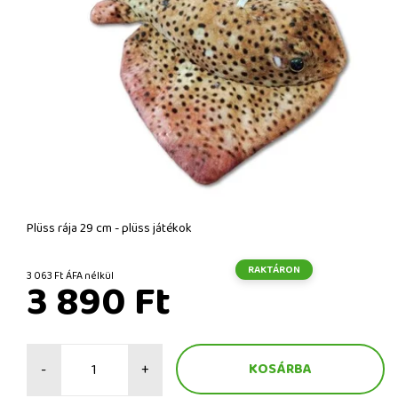
Plüss rája 29 cm - plüss játékok
RAKTÁRON
3 063 Ft ÁFA nélkül
3 890 Ft
-
+