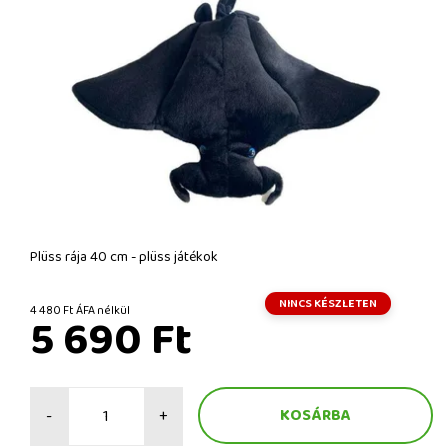
Plüss rája 40 cm - plüss játékok
NINCS KÉSZLETEN
4 480 Ft ÁFA nélkül
5 690 Ft
-
+