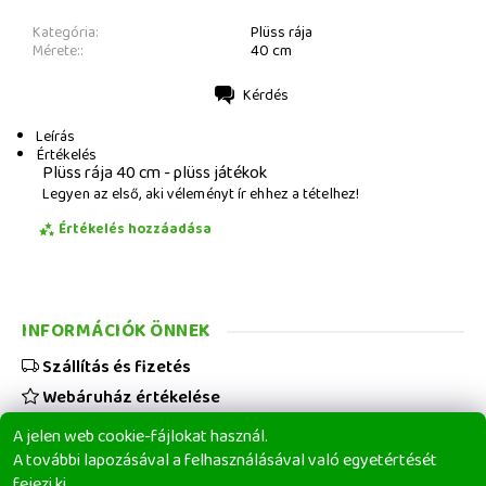
Kategória:
Plüss rája
Mérete::
40 cm
Kérdés
Nyomtatás
Leírás
Értékelés
Plüss rája 40 cm - plüss játékok
Legyen az első, aki véleményt ír ehhez a tételhez!
Értékelés hozzáadása
INFORMÁCIÓK ÖNNEK
Szállítás és fizetés
Webáruház értékelése
Viszonteladóknak
A jelen web cookie-fájlokat használ.
Üzleti feltételek
A további lapozásával a felhasználásával való egyetértését
fejezi ki.