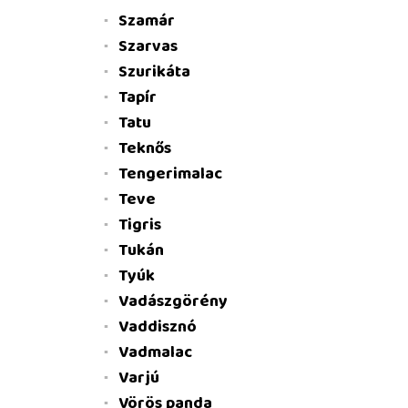
Szamár
Szarvas
Szurikáta
Tapír
Tatu
Teknős
Tengerimalac
Teve
Tigris
Tukán
Tyúk
Vadászgörény
Vaddisznó
Vadmalac
Varjú
Vörös panda