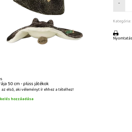
-
Kategória:
Nyomtatá
és
rája 50 cm - plüss játékok
az első, aki véleményt ír ehhez a tételhez!
ékelés hozzáadása