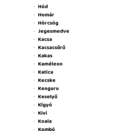
Hód
Homár
Hörcsög
Jegesmedve
Kacsa
Kacsacsőrű
Kakas
Kaméleon
Katica
Kecske
Kenguru
Keselyű
Kígyó
Kivi
Koala
Kombó