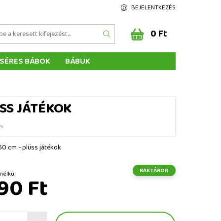
BEJELENTKEZÉS
0 Ft
SÉRES BÁBOK
BÁBUK
Z ÉRTÉKELÉSE
ÉGEINK
ÜSS JÁTÉKOK
és
 50 cm - plüss játékok
RAKTÁRON
t ÁFA nélkül
90 Ft