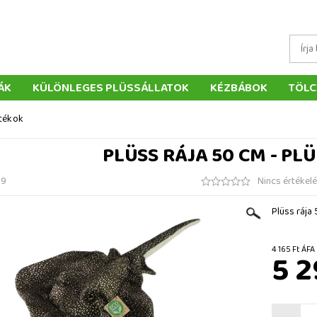
ÁK
KÜLÖNLEGES PLÜSSÁLLATOK
KÉZBÁBOK
TÖLC
ÁTÉKOK
PÁRNÁK
SZÁLLÍTÁS ÉS FIZETÉS
WEBÁRUHÁ
átékok
ÉTELEK
VISSZAKÜLDÉS
RENDELÉSEM
ELÉRHETŐS
PLÜSS RÁJA 50 CM - PL
59
Nincs értékel
Plüss rája
4 165 F
5 2