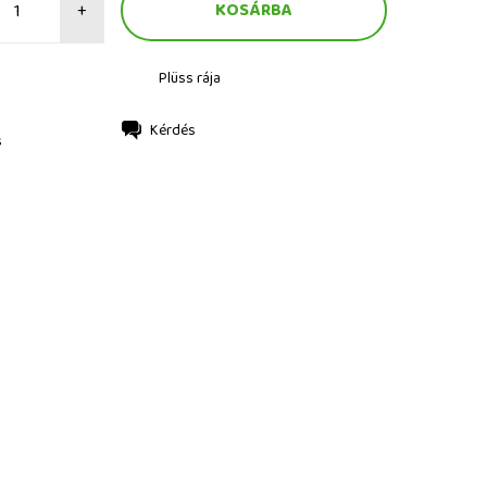
+
Plüss rája
Kérdés
s