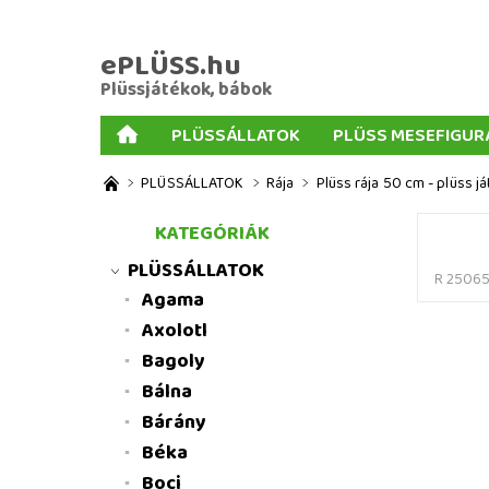
ePLÜSS.hu
Plüssjátékok, bábok
PLÜSSÁLLATOK
PLÜSS MESEFIGUR
AJÁNDÉKOK PLÜSSÖKHÖZ
NAGY PLÜSSJ
PLÜSSÁLLATOK
Rája
Plüss rája 50 cm - plüss j
MENNYISÉGI KEDVEZMÉNYEK
ÜZLETI FELT
KATEGÓRIÁK
PLÜSSÁLLATOK
R 2506
Agama
Axolotl
Bagoly
Bálna
Bárány
Béka
Boci