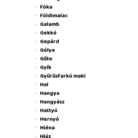
Fóka
Földimalac
Galamb
Gekkó
Gepárd
Gólya
Gőte
Gyík
Gyűrűsfarkú maki
Hal
Hangya
Hangyász
Hattyú
Hernyó
Hiéna
Hiúz