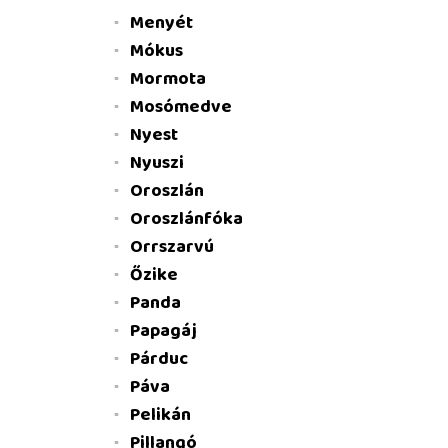
Menyét
Mókus
Mormota
Mosómedve
Nyest
Nyuszi
Oroszlán
Oroszlánfóka
Orrszarvú
Őzike
Panda
Papagáj
Párduc
Páva
Pelikán
Pillangó