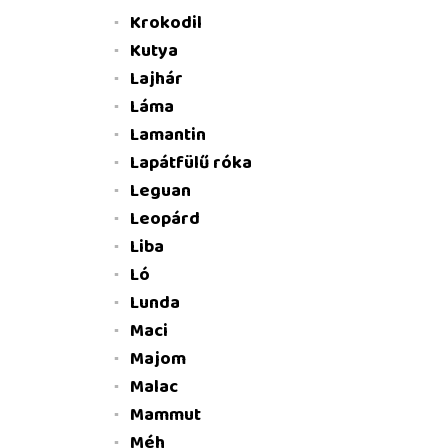
Krokodil
Kutya
Lajhár
Láma
Lamantin
Lapátfülű róka
Leguan
Leopárd
Liba
Ló
Lunda
Maci
Majom
Malac
Mammut
Méh