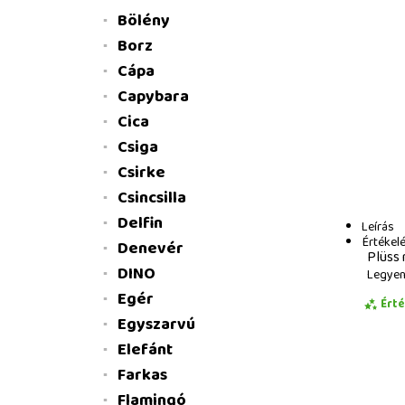
Bölény
Borz
Cápa
Capybara
Cica
Csiga
Csirke
Csincsilla
Delfin
Leírás
Értékel
Denevér
Plüss 
DINO
Legyen 
Egér
Ért
Egyszarvú
Elefánt
Farkas
Flamingó