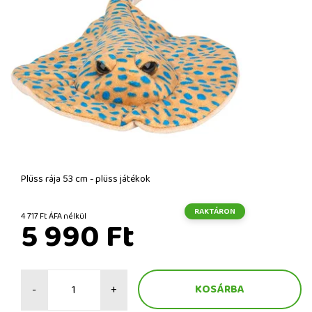
Plüss rája 53 cm - plüss játékok
RAKTÁRON
4 717 Ft ÁFA nélkül
5 990 Ft
-
+