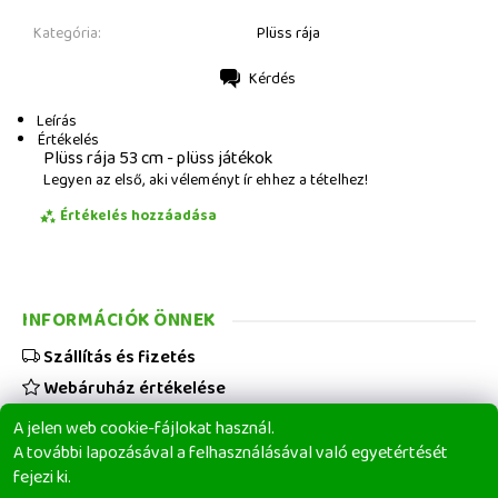
Kategória:
Plüss rája
Kérdés
Nyomtatás
Leírás
Értékelés
Plüss rája 53 cm - plüss játékok
Legyen az első, aki véleményt ír ehhez a tételhez!
Értékelés hozzáadása
INFORMÁCIÓK ÖNNEK
Szállítás és fizetés
Webáruház értékelése
Viszonteladóknak
A jelen web cookie-fájlokat használ.
Üzleti feltételek
A további lapozásával a felhasználásával való egyetértését
fejezi ki.
Elérhetőségeink