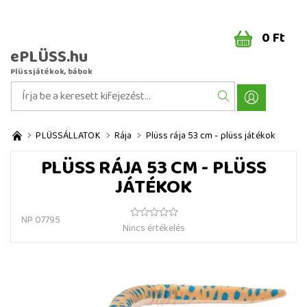
0 Ft
ePLÜSS.hu
Plüssjátékok, bábok
PLÜSSÁLLATOK
Rája
Plüss rája 53 cm - plüss játékok
PLÜSS RÁJA 53 CM - PLÜSS
JÁTÉKOK
NP 07795
Nincs értékelés