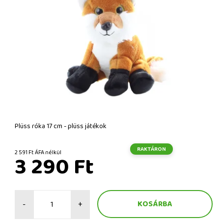
Plüss róka 17 cm - plüss játékok
RAKTÁRON
2 591 Ft ÁFA nélkül
3 290 Ft
-
+