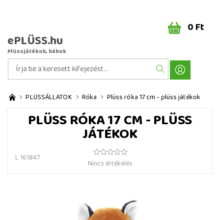
0 Ft
ePLÜSS.hu
Plüssjátékok, bábok
PLÜSSÁLLATOK
Róka
Plüss róka 17 cm - plüss játékok
PLÜSS RÓKA 17 CM - PLÜSS
JÁTÉKOK
L 161847
Nincs értékelés