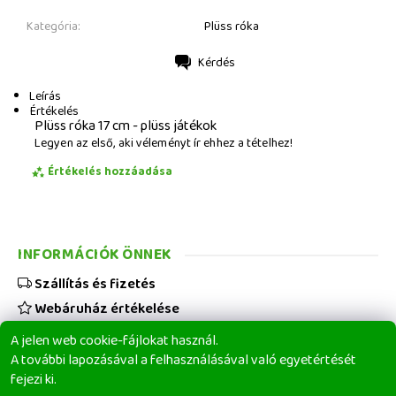
Kategória:
Plüss róka
Kérdés
Nyomtatás
Leírás
Értékelés
Plüss róka 17 cm - plüss játékok
Legyen az első, aki véleményt ír ehhez a tételhez!
Értékelés hozzáadása
INFORMÁCIÓK ÖNNEK
Szállítás és fizetés
Webáruház értékelése
Viszonteladóknak
A jelen web cookie-fájlokat használ.
Üzleti feltételek
A további lapozásával a felhasználásával való egyetértését
fejezi ki.
Elérhetőségeink