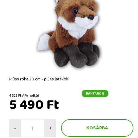
Plüss róka 20 cm - plüss játékok
RAKTÁRON
4 323 Ft ÁFA nélkül
5 490 Ft
-
+