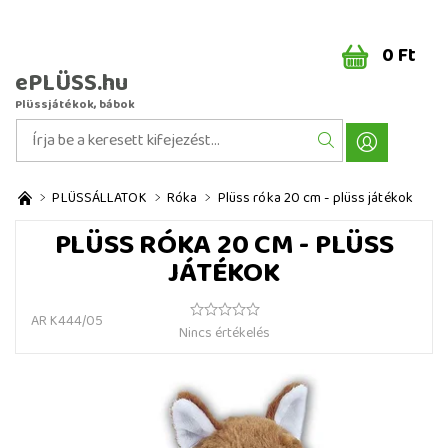
0 Ft
ePLÜSS.hu
Plüssjátékok, bábok
PLÜSSÁLLATOK
Róka
Plüss róka 20 cm - plüss játékok
PLÜSS RÓKA 20 CM - PLÜSS
JÁTÉKOK
AR K444/05
Nincs értékelés