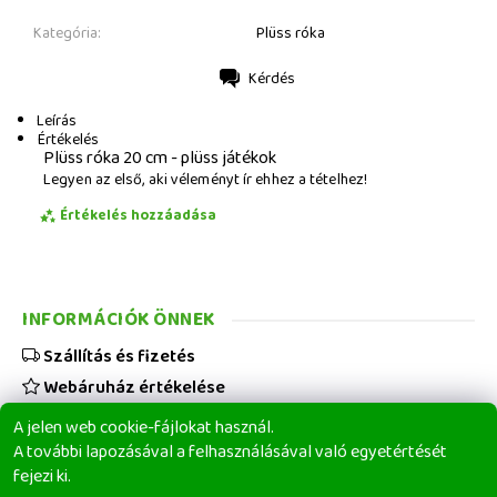
Kategória:
Plüss róka
Kérdés
Nyomtatás
Leírás
Értékelés
Plüss róka 20 cm - plüss játékok
Legyen az első, aki véleményt ír ehhez a tételhez!
Értékelés hozzáadása
INFORMÁCIÓK ÖNNEK
Szállítás és fizetés
Webáruház értékelése
Viszonteladóknak
A jelen web cookie-fájlokat használ.
Üzleti feltételek
A további lapozásával a felhasználásával való egyetértését
fejezi ki.
Elérhetőségeink