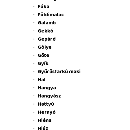
Fóka
Földimalac
Galamb
Gekkó
Gepárd
Gólya
Gőte
Gyík
Gyűrűsfarkú maki
Hal
Hangya
Hangyász
Hattyú
Hernyó
Hiéna
Hiúz