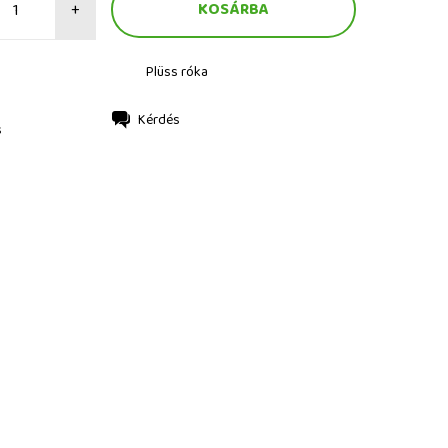
+
Plüss róka
Kérdés
s