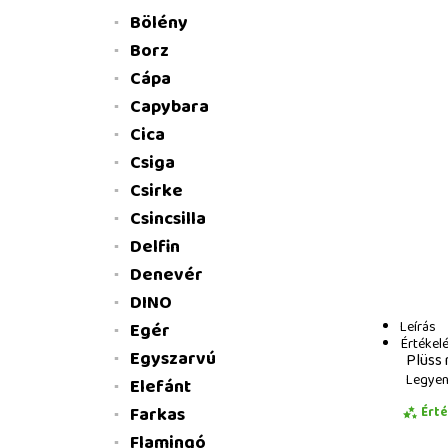
Bölény
Borz
Cápa
Capybara
Cica
Csiga
Csirke
Csincsilla
Delfin
Denevér
DINO
Leírás
Egér
Értékel
Egyszarvú
Plüss 
Legyen 
Elefánt
Farkas
Ért
Flamingó