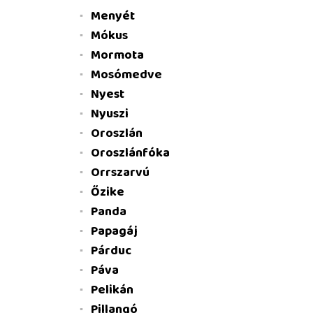
Menyét
Mókus
Mormota
Mosómedve
Nyest
Nyuszi
Oroszlán
Oroszlánfóka
Orrszarvú
Őzike
Panda
Papagáj
Párduc
Páva
Pelikán
Pillangó