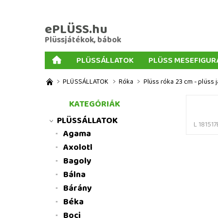
ePLÜSS.hu
Plüssjátékok, bábok
PLÜSSÁLLATOK
PLÜSS MESEFIGUR
AJÁNDÉKOK PLÜSSÖKHÖZ
NAGY PLÜSSJ
PLÜSSÁLLATOK
Róka
Plüss róka 23 cm - plüss 
MENNYISÉGI KEDVEZMÉNYEK
ÜZLETI FELT
KATEGÓRIÁK
PLÜSSÁLLATOK
L 181517
Agama
Axolotl
Bagoly
Bálna
Bárány
Béka
Boci