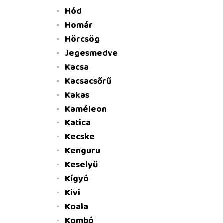
Hód
Homár
Hörcsög
Jegesmedve
Kacsa
Kacsacsőrű
Kakas
Kaméleon
Katica
Kecske
Kenguru
Keselyű
Kígyó
Kivi
Koala
Kombó