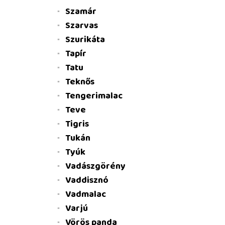
Szamár
Szarvas
Szurikáta
Tapír
Tatu
Teknős
Tengerimalac
Teve
Tigris
Tukán
Tyúk
Vadászgörény
Vaddisznó
Vadmalac
Varjú
Vörös panda