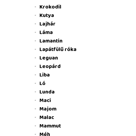
Krokodil
Kutya
Lajhár
Láma
Lamantin
Lapátfülű róka
Leguan
Leopárd
Liba
Ló
Lunda
Maci
Majom
Malac
Mammut
Méh