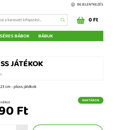
BEJELENTKEZÉS
0 Ft
SÉRES BÁBOK
BÁBUK
Z ÉRTÉKELÉSE
ÉGEINK
ÜSS JÁTÉKOK
és
 23 cm - plüss játékok
RAKTÁRON
t ÁFA nélkül
90 Ft