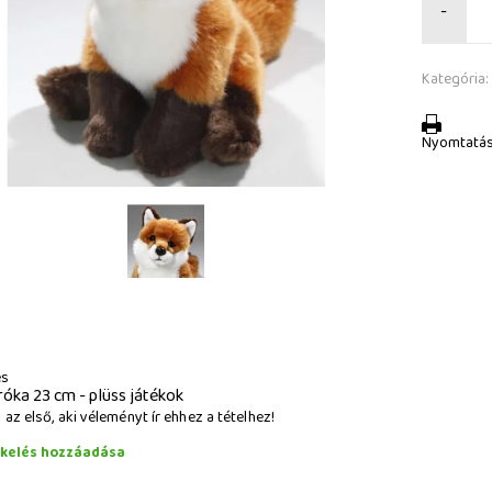
-
Kategória:
Nyomtatá
és
róka 23 cm - plüss játékok
az első, aki véleményt ír ehhez a tételhez!
ékelés hozzáadása