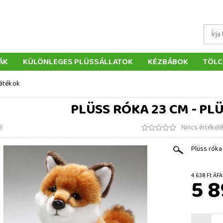
ÁK
KÜLÖNLEGES PLÜSSÁLLATOK
KÉZBÁBOK
TÖLC
ÁTÉKOK
PÁRNÁK
SZÁLLÍTÁS ÉS FIZETÉS
WEBÁRUHÁ
játékok
ÉTELEK
VISSZAKÜLDÉS
RENDELÉSEM
ELÉRHETŐS
PLÜSS RÓKA 23 CM - PL
B
Nincs értékel
Plüss róka
4 638 F
5 8