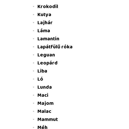
Krokodil
Kutya
Lajhár
Láma
Lamantin
Lapátfülű róka
Leguan
Leopárd
Liba
Ló
Lunda
Maci
Majom
Malac
Mammut
Méh