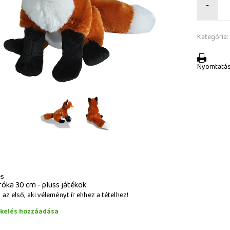
-
Kategória:
Nyomtatá
és
róka 30 cm - plüss játékok
az első, aki véleményt ír ehhez a tételhez!
ékelés hozzáadása