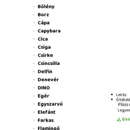
Bölény
Borz
Cápa
Capybara
Cica
Csiga
Csirke
Csincsilla
Delfin
Denevér
DINO
Leírás
Egér
Értékel
Egyszarvú
Plüss 
Legyen 
Elefánt
Farkas
Ért
Flamingó