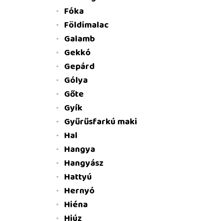
Fóka
Földimalac
Galamb
Gekkó
Gepárd
Gólya
Gőte
Gyík
Gyűrűsfarkú maki
Hal
Hangya
Hangyász
Hattyú
Hernyó
Hiéna
Hiúz