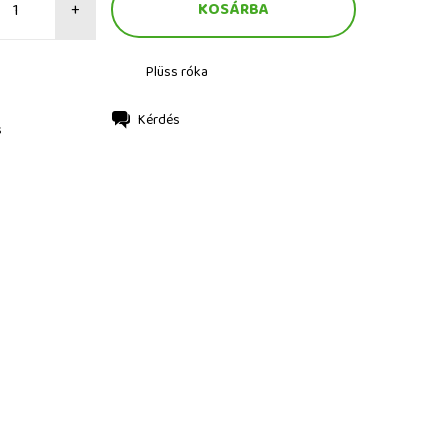
+
Plüss róka
Kérdés
s