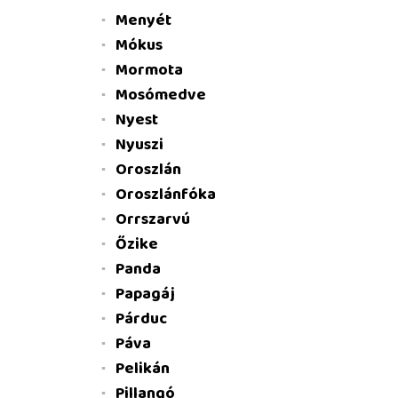
Menyét
Mókus
Mormota
Mosómedve
Nyest
Nyuszi
Oroszlán
Oroszlánfóka
Orrszarvú
Őzike
Panda
Papagáj
Párduc
Páva
Pelikán
Pillangó