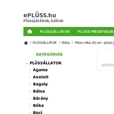
ePLÜSS.hu
Plüssjátékok, bábok
PLÜSSÁLLATOK
PLÜSS MESEFIGUR
AJÁNDÉKOK PLÜSSÖKHÖZ
NAGY PLÜSSJ
PLÜSSÁLLATOK
Róka
Plüss róka 30 cm - plüss 
MENNYISÉGI KEDVEZMÉNYEK
ÜZLETI FELT
KATEGÓRIÁK
PLÜSSÁLLATOK
WR1094
Agama
Axolotl
Bagoly
Bálna
Bárány
Béka
Boci