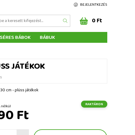
BEJELENTKEZÉS
0 Ft
SÉRES BÁBOK
BÁBUK
Z ÉRTÉKELÉSE
ÉGEINK
ÜSS JÁTÉKOK
és
 30 cm - plüss játékok
RAKTÁRON
Ft ÁFA nélkül
90 Ft