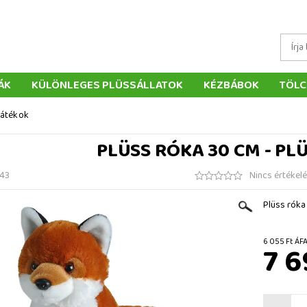
ÁK
KÜLÖNLEGES PLÜSSÁLLATOK
KÉZBÁBOK
TÖLC
ÁTÉKOK
PÁRNÁK
SZÁLLÍTÁS ÉS FIZETÉS
WEBÁRUHÁ
játékok
ÉTELEK
VISSZAKÜLDÉS
RENDELÉSEM
ELÉRHETŐS
PLÜSS RÓKA 30 CM - PL
43
Nincs értékel
Plüss róka
6 055 
7 6