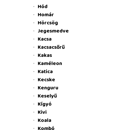
Hód
Homár
Hörcsög
Jegesmedve
Kacsa
Kacsacsőrű
Kakas
Kaméleon
Katica
Kecske
Kenguru
Keselyű
Kígyó
Kivi
Koala
Kombó