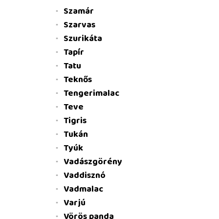
Szamár
Szarvas
Szurikáta
Tapír
Tatu
Teknős
Tengerimalac
Teve
Tigris
Tukán
Tyúk
Vadászgörény
Vaddisznó
Vadmalac
Varjú
Vörös panda