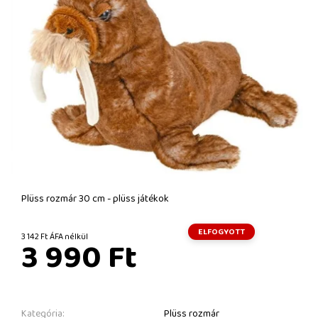
Plüss rozmár 30 cm - plüss játékok
ELFOGYOTT
3 142 Ft ÁFA nélkül
3 990 Ft
Kategória:
Plüss rozmár