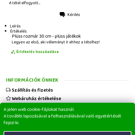
A tétel elfogyott...
Kérdés
Nyomtatás
Leírás
Értékelés
Plüss rozmár 30 cm - plüss játékok
Legyen az első, aki véleményt ír ehhez a tételhez!
Értékelés hozzáadása
INFORMÁCIÓK ÖNNEK
Szállítás és fizetés
Webáruház értékelése
Viszonteladóknak
A jelen web cookie-fájlokat használ.
Üzleti feltételek
A további lapozásával a felhasználásával való egyetértését
fejezi ki.
Elérhetőségeink