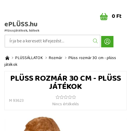
0 Ft
ePLÜSS.hu
Plüssjátékok, bábok
PLÜSSÁLLATOK
Rozmár
Plüss rozmár 30 cm - plüss
játékok
PLÜSS ROZMÁR 30 CM - PLÜSS
JÁTÉKOK
M 93623
Nincs értékelés