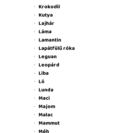
Krokodil
Kutya
Lajhár
Láma
Lamantin
Lapátfülű róka
Leguan
Leopárd
Liba
Ló
Lunda
Maci
Majom
Malac
Mammut
Méh