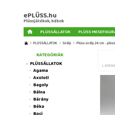
ePLÜSS.hu
Plüssjátékok, bábok
PLÜSSÁLLATOK
PLÜSS MESEFIGUR
AJÁNDÉKOK PLÜSSÖKHÖZ
NAGY PLÜSSJ
PLÜSSÁLLATOK
Sirály
Plüss sirály 24 cm - plüs
MENNYISÉGI KEDVEZMÉNYEK
ÜZLETI FELT
KATEGÓRIÁK
PLÜSSÁLLATOK
L 69594
Agama
Axolotl
Bagoly
Bálna
Bárány
Béka
Boci