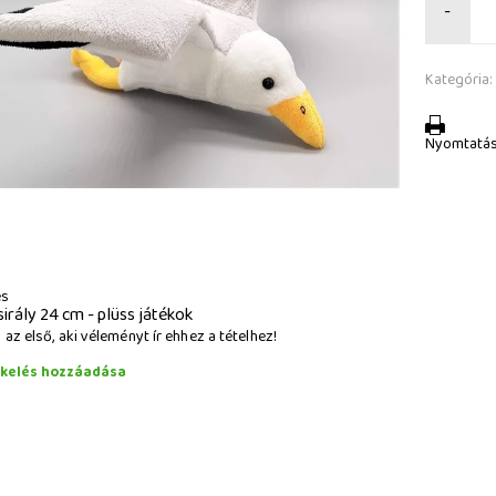
-
Kategória:
Nyomtatá
és
sirály 24 cm - plüss játékok
az első, aki véleményt ír ehhez a tételhez!
ékelés hozzáadása