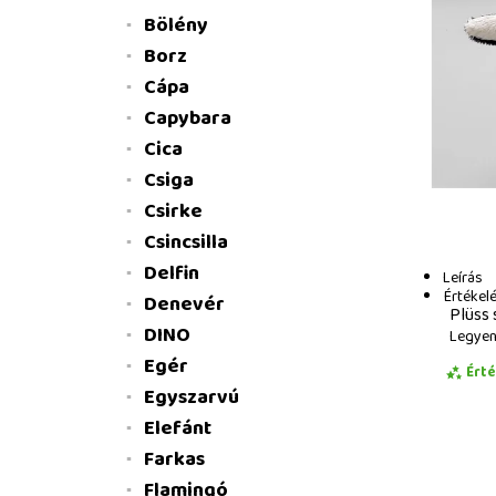
Bölény
Borz
Cápa
Capybara
Cica
Csiga
Csirke
Csincsilla
Delfin
Leírás
Értékel
Denevér
Plüss 
DINO
Legyen 
Egér
Ért
Egyszarvú
Elefánt
Farkas
Flamingó