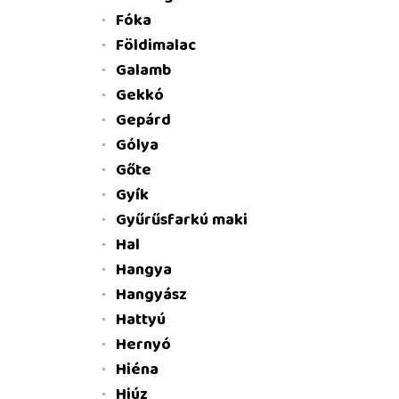
Fóka
Földimalac
Galamb
Gekkó
Gepárd
Gólya
Gőte
Gyík
Gyűrűsfarkú maki
Hal
Hangya
Hangyász
Hattyú
Hernyó
Hiéna
Hiúz