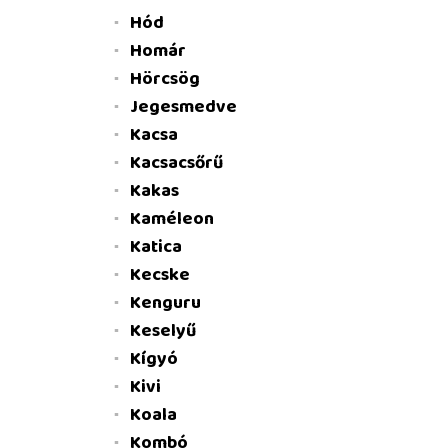
Hód
Homár
Hörcsög
Jegesmedve
Kacsa
Kacsacsőrű
Kakas
Kaméleon
Katica
Kecske
Kenguru
Keselyű
Kígyó
Kivi
Koala
Kombó