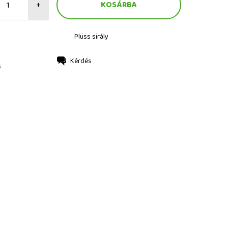
+
Plüss sirály
Kérdés
s