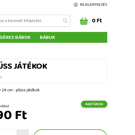
BEJELENTKEZÉS
0 Ft
SÉRES BÁBOK
BÁBUK
Z ÉRTÉKELÉSE
ÉGEINK
LÜSS JÁTÉKOK
és
y 24 cm - plüss játékok
RAKTÁRON
 ÁFA nélkül
90 Ft