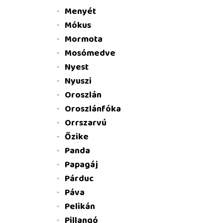
Menyét
Mókus
Mormota
Mosómedve
Nyest
Nyuszi
Oroszlán
Oroszlánfóka
Orrszarvú
Őzike
Panda
Papagáj
Párduc
Páva
Pelikán
Pillangó