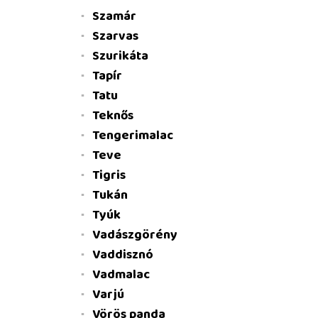
Szamár
Szarvas
Szurikáta
Tapír
Tatu
Teknős
Tengerimalac
Teve
Tigris
Tukán
Tyúk
Vadászgörény
Vaddisznó
Vadmalac
Varjú
Vörös panda