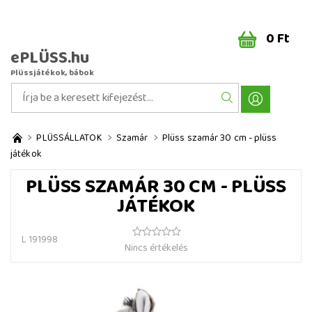
0 Ft
ePLÜSS.hu
Plüssjátékok, bábok
PLÜSSÁLLATOK
Szamár
Plüss szamár 30 cm - plüss
játékok
PLÜSS SZAMÁR 30 CM - PLÜSS
JÁTÉKOK
L 191998
Nincs értékelés