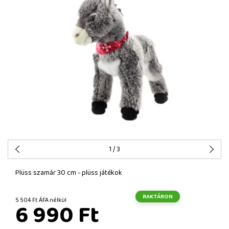
1
/ 3
Plüss szamár 30 cm - plüss játékok
RAKTÁRON
5 504 Ft ÁFA nélkül
6 990 Ft