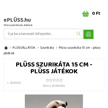
0 Ft
ePLÜSS.hu
Plüssjátékok, bábok
PLÜSSÁLLATOK
Szurikáta
Plüss szurikáta 15 cm - plüss
játékok
PLÜSS SZURIKÁTA 15 CM -
PLÜSS JÁTÉKOK
L 184990
Nincs értékelés