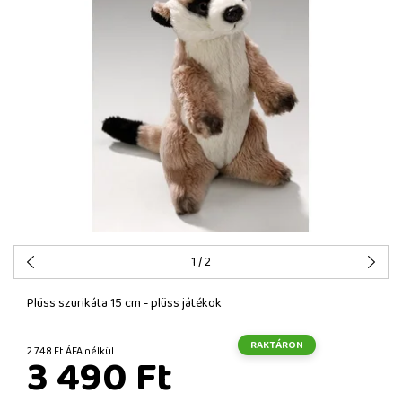
1
/ 2
Plüss szurikáta 15 cm - plüss játékok
RAKTÁRON
2 748 Ft ÁFA nélkül
3 490 Ft