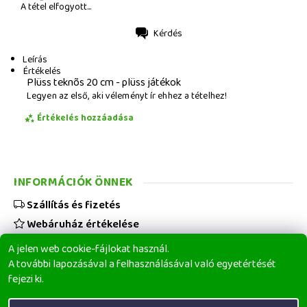
A tétel elfogyott...
Kérdés
Nyomtatás
Leírás
Értékelés
Plüss teknõs 20 cm - plüss játékok
Legyen az első, aki véleményt ír ehhez a tételhez!
Értékelés hozzáadása
INFORMÁCIÓK ÖNNEK
Szállítás és fizetés
Webáruház értékelése
Viszonteladóknak
A jelen web cookie-fájlokat használ.
Üzleti feltételek
A további lapozásával a felhasználásával való egyetértését
fejezi ki.
Elérhetőségeink