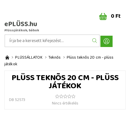
0 Ft
ePLÜSS.hu
Plüssjátékok, bábok
PLÜSSÁLLATOK
Teknős
Plüss teknõs 20 cm - plüss
játékok
PLÜSS TEKNÕS 20 CM - PLÜSS
JÁTÉKOK
DB 52573
Nincs értékelés