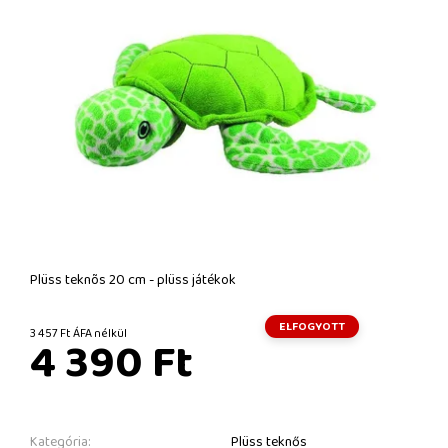
Plüss teknõs 20 cm - plüss játékok
ELFOGYOTT
3 457 Ft ÁFA nélkül
4 390 Ft
Kategória:
Plüss teknős