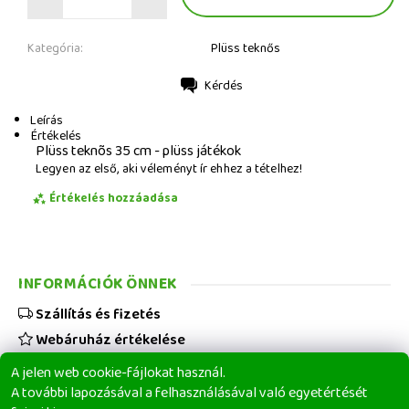
Kategória:
Plüss teknős
Kérdés
Nyomtatás
Leírás
Értékelés
Plüss teknõs 35 cm - plüss játékok
Legyen az első, aki véleményt ír ehhez a tételhez!
Értékelés hozzáadása
INFORMÁCIÓK ÖNNEK
Szállítás és fizetés
Webáruház értékelése
Viszonteladóknak
A jelen web cookie-fájlokat használ.
Üzleti feltételek
A további lapozásával a felhasználásával való egyetértését