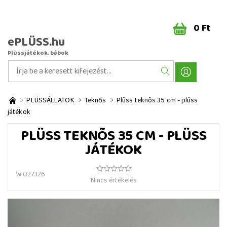
0 Ft
ePLÜSS.hu
Plüssjátékok, bábok
PLÜSSÁLLATOK
Teknős
Plüss teknõs 35 cm - plüss
játékok
PLÜSS TEKNÕS 35 CM - PLÜSS
JÁTÉKOK
W 027326
Nincs értékelés