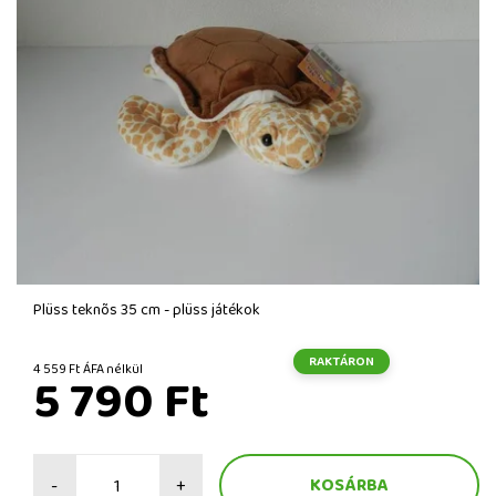
Plüss teknõs 35 cm - plüss játékok
RAKTÁRON
4 559 Ft ÁFA nélkül
5 790 Ft
-
+