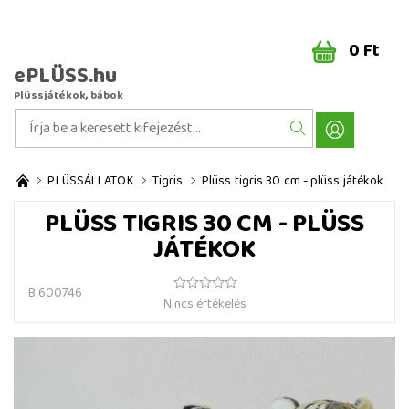
0 Ft
ePLÜSS.hu
Plüssjátékok, bábok
PLÜSSÁLLATOK
Tigris
Plüss tigris 30 cm - plüss játékok
PLÜSS TIGRIS 30 CM - PLÜSS
JÁTÉKOK
B 600746
Nincs értékelés