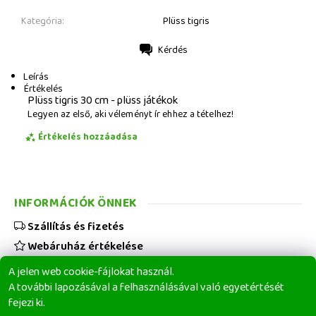
Kategória:
Plüss tigris
Kérdés
Nyomtatás
Leírás
Értékelés
Plüss tigris 30 cm - plüss játékok
Legyen az első, aki véleményt ír ehhez a tételhez!
Értékelés hozzáadása
INFORMÁCIÓK ÖNNEK
Szállítás és fizetés
Webáruház értékelése
Viszonteladóknak
A jelen web cookie-fájlokat használ.
Üzleti feltételek
A további lapozásával a felhasználásával való egyetértését
fejezi ki.
Elérhetőségeink