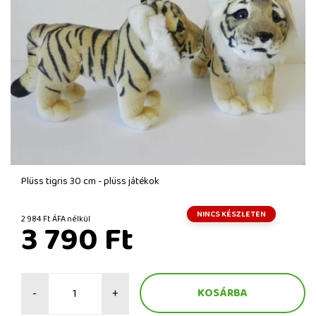
Plüss tigris 30 cm - plüss játékok
NINCS KÉSZLETEN
2 984 Ft ÁFA nélkül
3 790 Ft
-
+