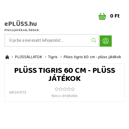
0 Ft
ePLÜSS.hu
Plüssjátékok, bábok
PLÜSSÁLLATOK
Tigris
Plüss tigris 60 cm - plüss játékok
PLÜSS TIGRIS 60 CM - PLÜSS
JÁTÉKOK
WR241013
Nincs értékelés