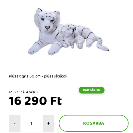
Plüss tigris 60 cm - plüss játékok
RAKTÁRON
12 827 Ft ÁFA nélkül
16 290 Ft
-
+