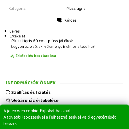
Kategória:
Plüss tigris
Kérdés
Nyomtatás
Leírás
Értékelés
Plüss tigris 60 cm - plüss játékok
Legyen az első, aki véleményt ír ehhez a tételhez!
Értékelés hozzáadása
INFORMÁCIÓK ÖNNEK
Szállítás és fizetés
Webáruház értékelése
Viszonteladóknak
A jelen web cookie-fájlokat használ.
Üzleti feltételek
A további lapozásával a felhasználásával való egyetértését
fejezi ki.
Elérhetőségeink