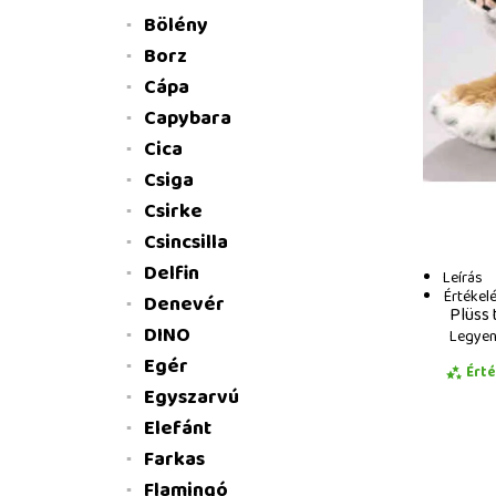
Bölény
Borz
Cápa
Capybara
Cica
Csiga
Csirke
Csincsilla
Delfin
Leírás
Értékel
Denevér
Plüss 
DINO
Legyen 
Egér
Ért
Egyszarvú
Elefánt
Farkas
Flamingó