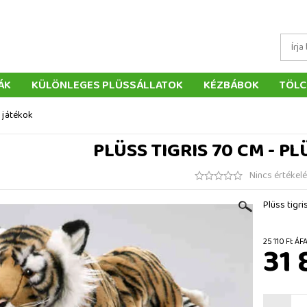
ÁK
KÜLÖNLEGES PLÜSSÁLLATOK
KÉZBÁBOK
TÖLC
ÁTÉKOK
PÁRNÁK
SZÁLLÍTÁS ÉS FIZETÉS
WEBÁRUHÁ
s játékok
ÉTELEK
VISSZAKÜLDÉS
RENDELÉSEM
ELÉRHETŐS
PLÜSS TIGRIS 70 CM - P
Nincs értékel
Plüss tigri
25 110
31 