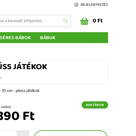
BEJELENTKEZÉS
0 Ft
SÉRES BÁBOK
BÁBUK
Z ÉRTÉKELÉSE
ÉGEINK
LÜSS JÁTÉKOK
és
s 70 cm - plüss játékok
RAKTÁRON
 Ft ÁFA nélkül
890 Ft