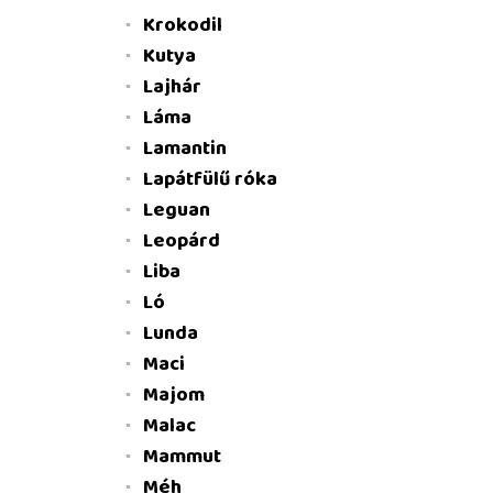
Krokodil
Kutya
Lajhár
Láma
Lamantin
Lapátfülű róka
Leguan
Leopárd
Liba
Ló
Lunda
Maci
Majom
Malac
Mammut
Méh