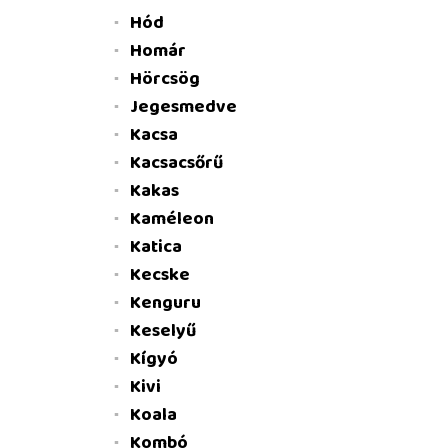
Hód
Homár
Hörcsög
Jegesmedve
Kacsa
Kacsacsőrű
Kakas
Kaméleon
Katica
Kecske
Kenguru
Keselyű
Kígyó
Kivi
Koala
Kombó