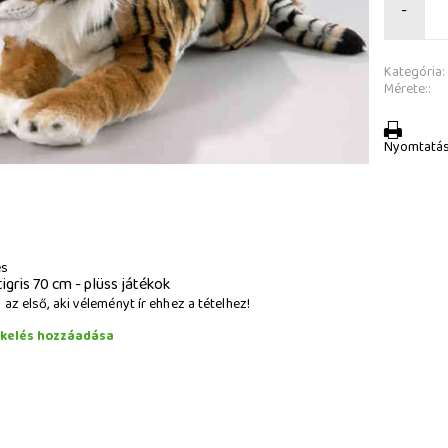
-
Kategória:
Mérete::
Nyomtatá
és
tigris 70 cm - plüss játékok
az első, aki véleményt ír ehhez a tételhez!
ékelés hozzáadása