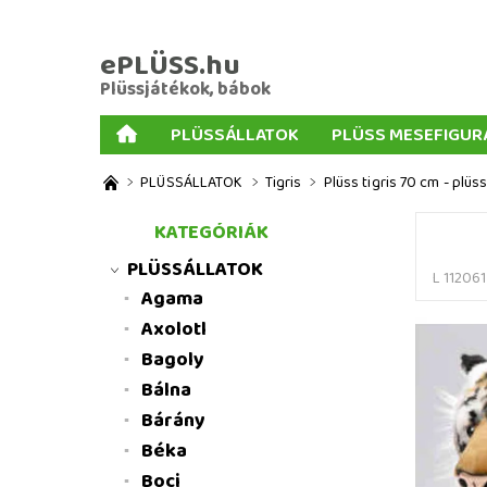
ePLÜSS.hu
Plüssjátékok, bábok
PLÜSSÁLLATOK
PLÜSS MESEFIGUR
AJÁNDÉKOK PLÜSSÖKHÖZ
NAGY PLÜSSJ
PLÜSSÁLLATOK
Tigris
Plüss tigris 70 cm - plüs
MENNYISÉGI KEDVEZMÉNYEK
ÜZLETI FELT
KATEGÓRIÁK
PLÜSSÁLLATOK
L 112061
Agama
Axolotl
Bagoly
Bálna
Bárány
Béka
Boci