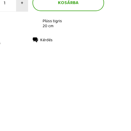
+
Plüss tigris
20 cm
Kérdés
s