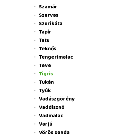
Szamár
Szarvas
Szurikáta
Tapír
Tatu
Teknős
Tengerimalac
Teve
Tigris
Tukán
Tyúk
Vadászgörény
Vaddisznó
Vadmalac
Varjú
Vörös panda