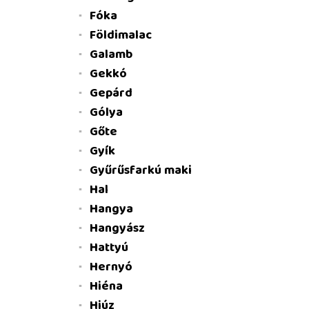
Fóka
Földimalac
Galamb
Gekkó
Gepárd
Gólya
Gőte
Gyík
Gyűrűsfarkú maki
Hal
Hangya
Hangyász
Hattyú
Hernyó
Hiéna
Hiúz