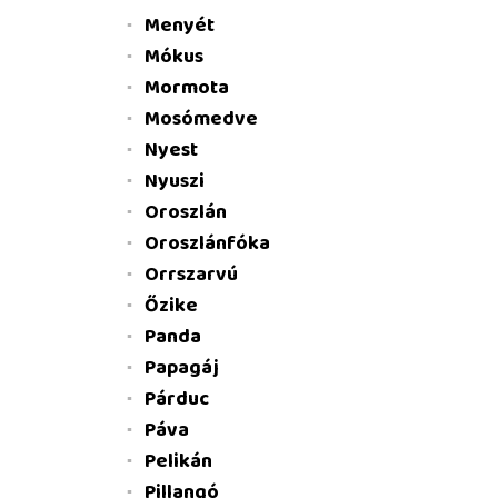
Menyét
Mókus
Mormota
Mosómedve
Nyest
Nyuszi
Oroszlán
Oroszlánfóka
Orrszarvú
Őzike
Panda
Papagáj
Párduc
Páva
Pelikán
Pillangó