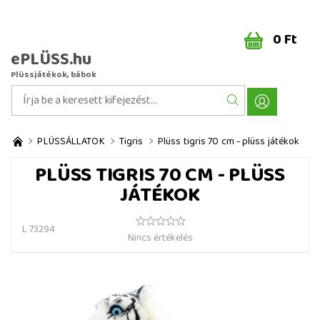
0 Ft
ePLÜSS.hu
Plüssjátékok, bábok
PLÜSSÁLLATOK
Tigris
Plüss tigris 70 cm - plüss játékok
PLÜSS TIGRIS 70 CM - PLÜSS
JÁTÉKOK
L 73294
Nincs értékelés