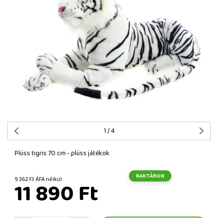
1
/ 4
Plüss tigris 70 cm - plüss játékok
RAKTÁRON
9 362 Ft ÁFA nélkül
11 890 Ft