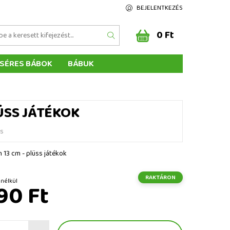
BEJELENTKEZÉS
0 Ft
SÉRES BÁBOK
BÁBUK
Z ÉRTÉKELÉSE
ÉGEINK
ÜSS JÁTÉKOK
és
n 13 cm - plüss játékok
RAKTÁRON
t ÁFA nélkül
90 Ft