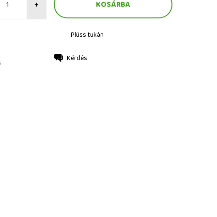
+
Plüss tukán
Kérdés
s