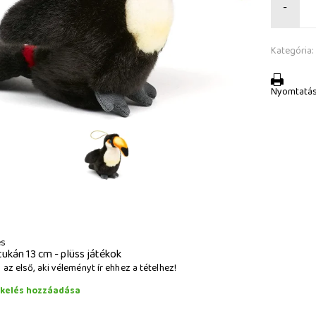
-
Kategória:
Nyomtatá
és
tukán 13 cm - plüss játékok
az első, aki véleményt ír ehhez a tételhez!
ékelés hozzáadása