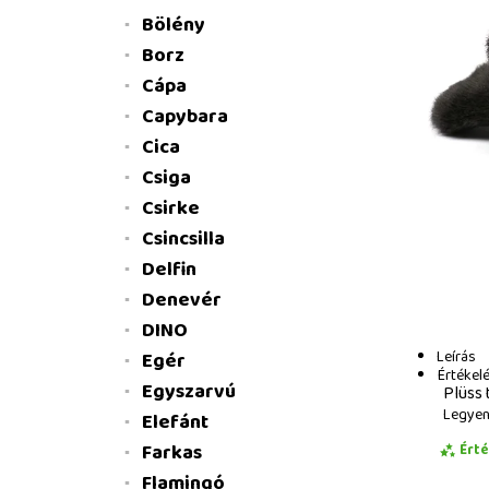
Bölény
Borz
Cápa
Capybara
Cica
Csiga
Csirke
Csincsilla
Delfin
Denevér
DINO
Leírás
Egér
Értékel
Egyszarvú
Plüss 
Legyen 
Elefánt
Farkas
Ért
Flamingó