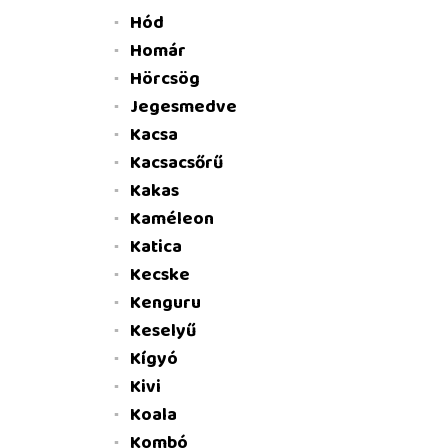
Hód
Homár
Hörcsög
Jegesmedve
Kacsa
Kacsacsőrű
Kakas
Kaméleon
Katica
Kecske
Kenguru
Keselyű
Kígyó
Kivi
Koala
Kombó