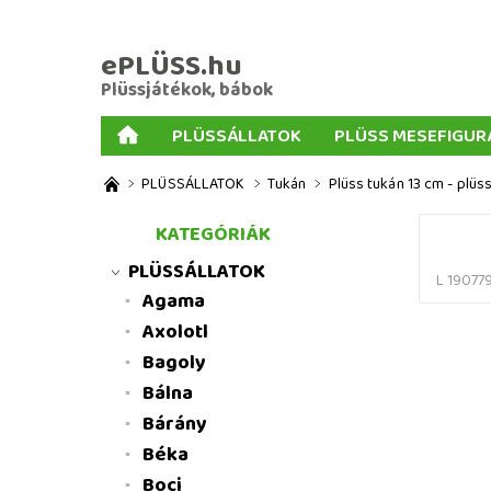
ePLÜSS.hu
Plüssjátékok, bábok
PLÜSSÁLLATOK
PLÜSS MESEFIGUR
AJÁNDÉKOK PLÜSSÖKHÖZ
NAGY PLÜSSJ
PLÜSSÁLLATOK
Tukán
Plüss tukán 13 cm - plüs
MENNYISÉGI KEDVEZMÉNYEK
ÜZLETI FELT
KATEGÓRIÁK
PLÜSSÁLLATOK
L 19077
Agama
Axolotl
Bagoly
Bálna
Bárány
Béka
Boci