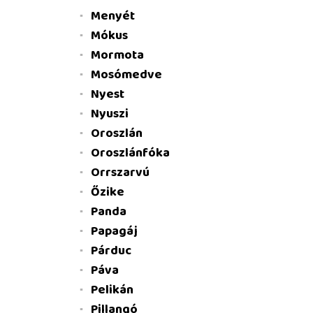
Menyét
Mókus
Mormota
Mosómedve
Nyest
Nyuszi
Oroszlán
Oroszlánfóka
Orrszarvú
Őzike
Panda
Papagáj
Párduc
Páva
Pelikán
Pillangó