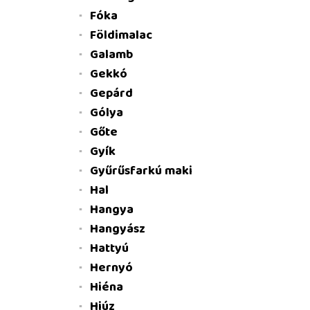
Fóka
Földimalac
Galamb
Gekkó
Gepárd
Gólya
Gőte
Gyík
Gyűrűsfarkú maki
Hal
Hangya
Hangyász
Hattyú
Hernyó
Hiéna
Hiúz