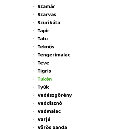
Szamár
Szarvas
Szurikáta
Tapír
Tatu
Teknős
Tengerimalac
Teve
Tigris
Tukán
Tyúk
Vadászgörény
Vaddisznó
Vadmalac
Varjú
Vörös panda