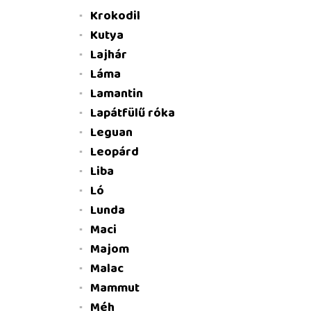
Krokodil
Kutya
Lajhár
Láma
Lamantin
Lapátfülű róka
Leguan
Leopárd
Liba
Ló
Lunda
Maci
Majom
Malac
Mammut
Méh