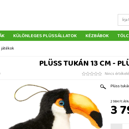
ÁK
KÜLÖNLEGES PLÜSSÁLLATOK
KÉZBÁBOK
TÖLC
ÁTÉKOK
PÁRNÁK
SZÁLLÍTÁS ÉS FIZETÉS
WEBÁRUHÁ
s játékok
ÉTELEK
VISSZAKÜLDÉS
RENDELÉSEM
ELÉRHETŐS
PLÜSS TUKÁN 13 CM - PL
9
Nincs értékel
Plüss tuká
2 984 F
3 7