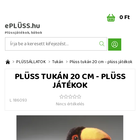
0 Ft
ePLÜSS.hu
Plüssjátékok, bábok
PLÜSSÁLLATOK
Tukán
Plüss tukán 20 cm - plüss játékok
PLÜSS TUKÁN 20 CM - PLÜSS
JÁTÉKOK
L 186093
Nincs értékelés