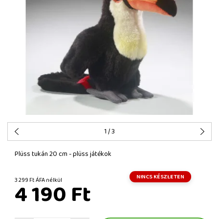
1
/ 3
Plüss tukán 20 cm - plüss játékok
NINCS KÉSZLETEN
3 299 Ft ÁFA nélkül
4 190 Ft