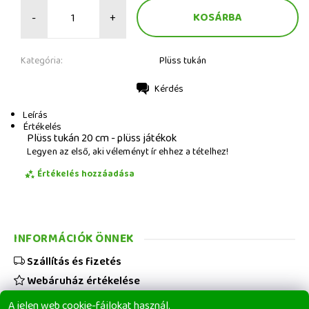
-
+
Kategória:
Plüss tukán
Kérdés
Nyomtatás
Leírás
Értékelés
Plüss tukán 20 cm - plüss játékok
Legyen az első, aki véleményt ír ehhez a tételhez!
Értékelés hozzáadása
INFORMÁCIÓK ÖNNEK
Szállítás és fizetés
Webáruház értékelése
Viszonteladóknak
A jelen web cookie-fájlokat használ.