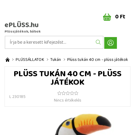
0 Ft
ePLÜSS.hu
Plüssjátékok, bábok
PLÜSSÁLLATOK
Tukán
Plüss tukán 40 cm - plüss játékok
PLÜSS TUKÁN 40 CM - PLÜSS
JÁTÉKOK
L 230185
Nincs értékelés