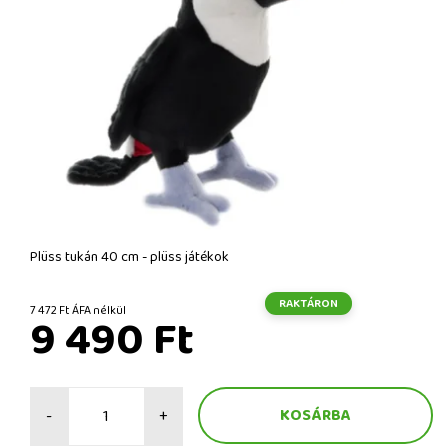
Plüss tukán 40 cm - plüss játékok
RAKTÁRON
7 472 Ft ÁFA nélkül
9 490 Ft
-
+