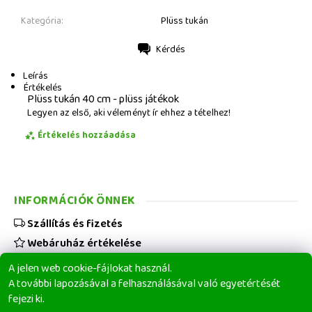
Kategória:
Plüss tukán
Kérdés
Nyomtatás
Leírás
Értékelés
Plüss tukán 40 cm - plüss játékok
Legyen az első, aki véleményt ír ehhez a tételhez!
Értékelés hozzáadása
INFORMÁCIÓK ÖNNEK
Szállítás és fizetés
Webáruház értékelése
Viszonteladóknak
A jelen web cookie-fájlokat használ.
Üzleti feltételek
A további lapozásával a felhasználásával való egyetértését
fejezi ki.
Elérhetőségeink