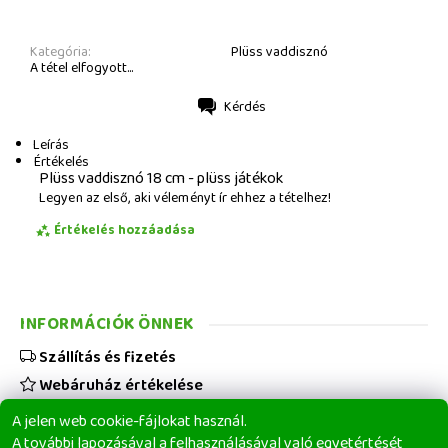
Kategória:
Plüss vaddisznó
A tétel elfogyott...
Kérdés
Nyomtatás
Leírás
Értékelés
Plüss vaddisznó 18 cm - plüss játékok
Legyen az első, aki véleményt ír ehhez a tételhez!
Értékelés hozzáadása
INFORMÁCIÓK ÖNNEK
Szállítás és fizetés
Webáruház értékelése
Viszonteladóknak
A jelen web cookie-fájlokat használ.
Üzleti feltételek
A további lapozásával a felhasználásával való egyetértését