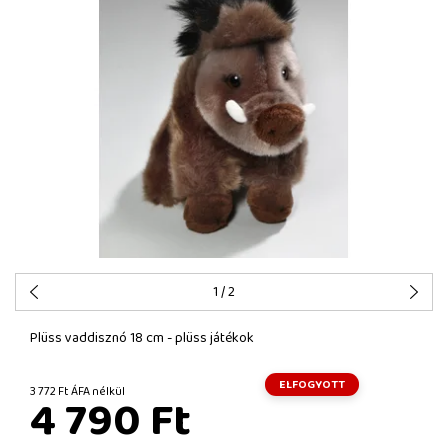
1
/ 2
Plüss vaddisznó 18 cm - plüss játékok
ELFOGYOTT
3 772 Ft ÁFA nélkül
4 790 Ft