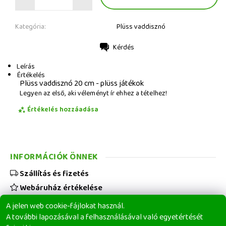
Kategória:
Plüss vaddisznó
Kérdés
Nyomtatás
Leírás
Értékelés
Plüss vaddisznó 20 cm - plüss játékok
Legyen az első, aki véleményt ír ehhez a tételhez!
Értékelés hozzáadása
INFORMÁCIÓK ÖNNEK
Szállítás és fizetés
Webáruház értékelése
Viszonteladóknak
A jelen web cookie-fájlokat használ.
Üzleti feltételek
A további lapozásával a felhasználásával való egyetértését