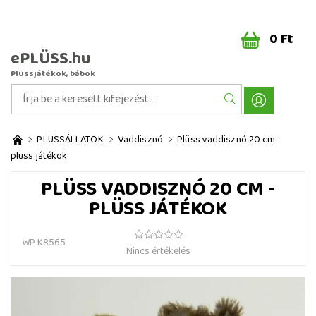
0 Ft
ePLÜSS.hu
Plüssjátékok, bábok
PLÜSSÁLLATOK
Vaddisznó
Plüss vaddisznó 20 cm -
plüss játékok
PLÜSS VADDISZNÓ 20 CM -
PLÜSS JÁTÉKOK
WP K8565
Nincs értékelés