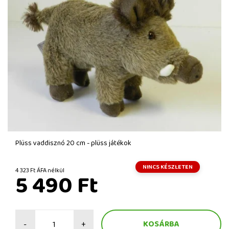
Plüss vaddisznó 20 cm - plüss játékok
NINCS KÉSZLETEN
4 323 Ft ÁFA nélkül
5 490 Ft
-
+