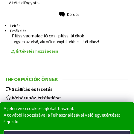
A tétel elfogyott...
Kérdés
Nyomtatás
Leírás
Értékelés
Plüss vadmalac 18 cm - plüss játékok
Legyen az első, aki véleményt ír ehhez a tételhez!
Értékelés hozzáadása
INFORMÁCIÓK ÖNNEK
Szállítás és fizetés
Webáruház értékelése
Viszonteladóknak
A jelen web cookie-fájlokat használ.
Üzleti feltételek
A további lapozásával a felhasználásával való egyetértését
fejezi ki.
Elérhetőségeink