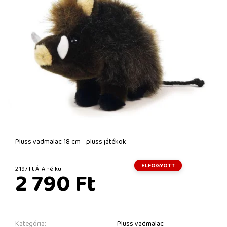
Plüss vadmalac 18 cm - plüss játékok
ELFOGYOTT
2 197 Ft ÁFA nélkül
2 790 Ft
Kategória:
Plüss vadmalac