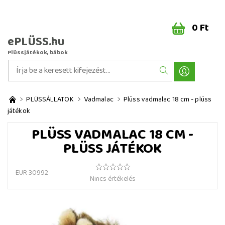
0 Ft
ePLÜSS.hu
Plüssjátékok, bábok
PLÜSSÁLLATOK
Vadmalac
Plüss vadmalac 18 cm - plüss
játékok
PLÜSS VADMALAC 18 CM -
PLÜSS JÁTÉKOK
EUR 30992
Nincs értékelés