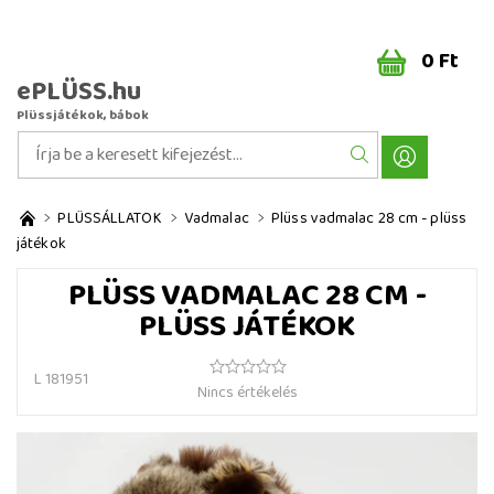
0 Ft
ePLÜSS.hu
Plüssjátékok, bábok
PLÜSSÁLLATOK
Vadmalac
Plüss vadmalac 28 cm - plüss
játékok
PLÜSS VADMALAC 28 CM -
PLÜSS JÁTÉKOK
L 181951
Nincs értékelés