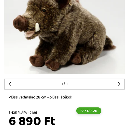
1
/ 3
Plüss vadmalac 28 cm - plüss játékok
RAKTÁRON
5 425 Ft ÁFA nélkül
6 890 Ft