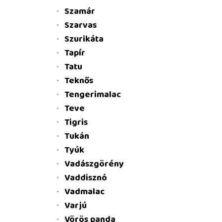
Szamár
Szarvas
Szurikáta
Tapír
Tatu
Teknős
Tengerimalac
Teve
Tigris
Tukán
Tyúk
Vadászgörény
Vaddisznó
Vadmalac
Varjú
Vörös panda