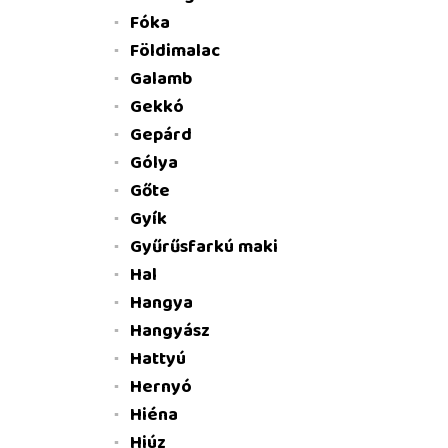
Fóka
Földimalac
Galamb
Gekkó
Gepárd
Gólya
Gőte
Gyík
Gyűrűsfarkú maki
Hal
Hangya
Hangyász
Hattyú
Hernyó
Hiéna
Hiúz