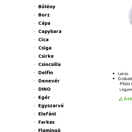
Bölény
Borz
Cápa
Capybara
Cica
Csiga
Csirke
Csincsilla
Delfin
Leírás
Értékel
Denevér
Plüss 
DINO
Legyen 
Egér
Ért
Egyszarvú
Elefánt
Farkas
Flamingó