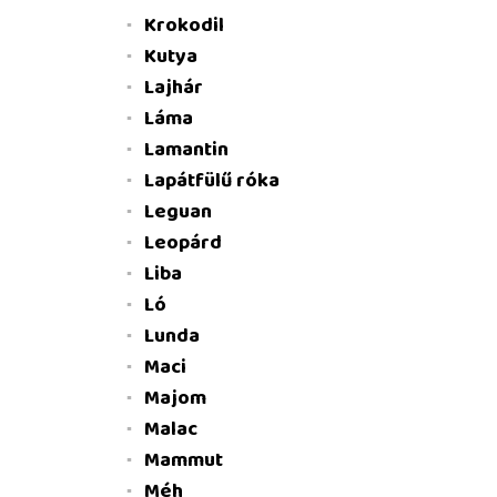
Krokodil
Kutya
Lajhár
Láma
Lamantin
Lapátfülű róka
Leguan
Leopárd
Liba
Ló
Lunda
Maci
Majom
Malac
Mammut
Méh