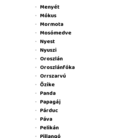
Menyét
Mókus
Mormota
Mosómedve
Nyest
Nyuszi
Oroszlán
Oroszlánfóka
Orrszarvú
Őzike
Panda
Papagáj
Párduc
Páva
Pelikán
Pillangó