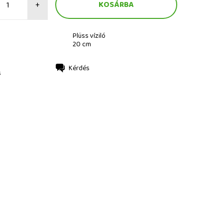
+
Plüss víziló
20 cm
Kérdés
s