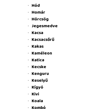
Hód
Homár
Hörcsög
Jegesmedve
Kacsa
Kacsacsőrű
Kakas
Kaméleon
Katica
Kecske
Kenguru
Keselyű
Kígyó
Kivi
Koala
Kombó