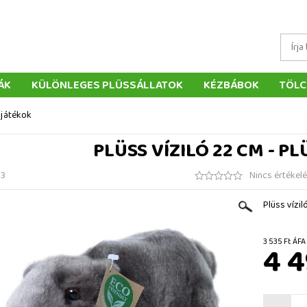
ÁK
KÜLÖNLEGES PLÜSSÁLLATOK
KÉZBÁBOK
TÖLC
ÁTÉKOK
PÁRNÁK
SZÁLLÍTÁS ÉS FIZETÉS
WEBÁRUHÁ
 játékok
ÉTELEK
VISSZAKÜLDÉS
RENDELÉSEM
ELÉRHETŐS
PLÜSS VÍZILÓ 22 CM - P
33
Nincs értékel
Plüss vízil
3 535 F
4 4