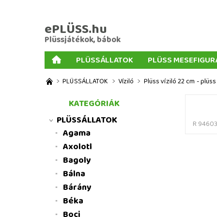
ePLÜSS.hu
Plüssjátékok, bábok
PLÜSSÁLLATOK
PLÜSS MESEFIGUR
AJÁNDÉKOK PLÜSSÖKHÖZ
NAGY PLÜSSJ
PLÜSSÁLLATOK
Víziló
Plüss víziló 22 cm - plüss
MENNYISÉGI KEDVEZMÉNYEK
ÜZLETI FELT
KATEGÓRIÁK
PLÜSSÁLLATOK
R 9460
Agama
Axolotl
Bagoly
Bálna
Bárány
Béka
Boci