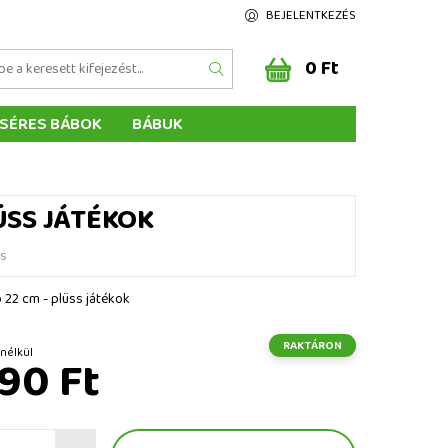
BEJELENTKEZÉS
0 Ft
SÉRES BÁBOK
BÁBUK
Z ÉRTÉKELÉSE
ÉGEINK
LÜSS JÁTÉKOK
és
ó 22 cm - plüss játékok
RAKTÁRON
t ÁFA nélkül
90 Ft