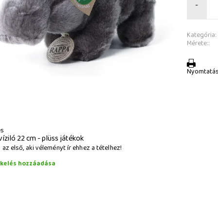
-
Kategória:
Mérete::
Nyomtatá
és
víziló 22 cm - plüss játékok
az első, aki véleményt ír ehhez a tételhez!
ékelés hozzáadása