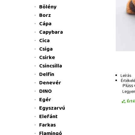
Bölény
Borz
Cápa
Capybara
Cica
Csiga
Csirke
Csincsilla
Delfin
Leírás
Értékel
Denevér
Plüss 
DINO
Legyen 
Egér
Ért
Egyszarvú
Elefánt
Farkas
Flamingó