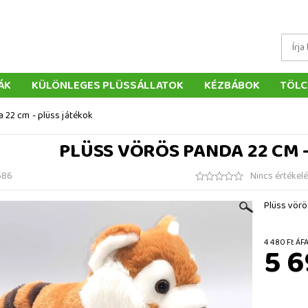
ÁK
KÜLÖNLEGES PLÜSSÁLLATOK
KÉZBÁBOK
TÖLC
ÁTÉKOK
PÁRNÁK
SZÁLLÍTÁS ÉS FIZETÉS
WEBÁRUHÁ
 22 cm - plüss játékok
ÉTELEK
VISSZAKÜLDÉS
RENDELÉSEM
ELÉRHETŐS
PLÜSS VÖRÖS PANDA 22 CM 
586
Nincs értékel
Plüss vörö
4 480 
5 6