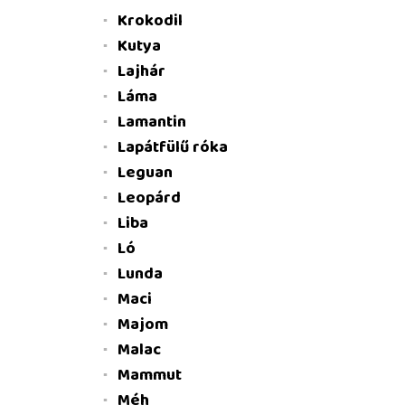
Krokodil
Kutya
Lajhár
Láma
Lamantin
Lapátfülű róka
Leguan
Leopárd
Liba
Ló
Lunda
Maci
Majom
Malac
Mammut
Méh