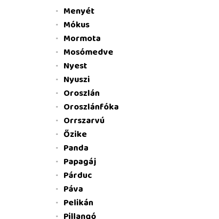
Menyét
Mókus
Mormota
Mosómedve
Nyest
Nyuszi
Oroszlán
Oroszlánfóka
Orrszarvú
Őzike
Panda
Papagáj
Párduc
Páva
Pelikán
Pillangó