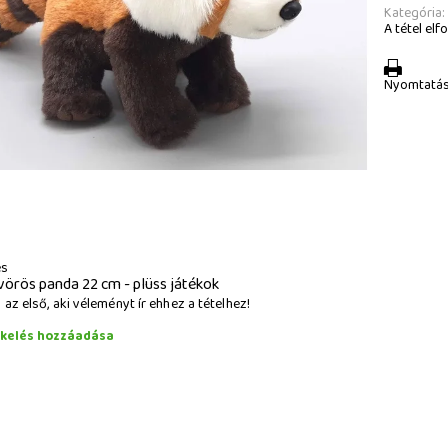
Kategória:
A tétel elfo
Nyomtatá
és
vörös panda 22 cm - plüss játékok
az első, aki véleményt ír ehhez a tételhez!
ékelés hozzáadása