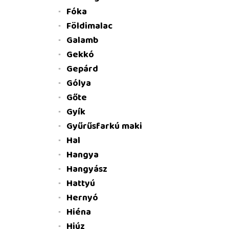
Fóka
Földimalac
Galamb
Gekkó
Gepárd
Gólya
Gőte
Gyík
Gyűrűsfarkú maki
Hal
Hangya
Hangyász
Hattyú
Hernyó
Hiéna
Hiúz