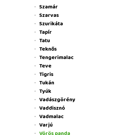
Szamár
Szarvas
Szurikáta
Tapír
Tatu
Teknős
Tengerimalac
Teve
Tigris
Tukán
Tyúk
Vadászgörény
Vaddisznó
Vadmalac
Varjú
Vörös panda