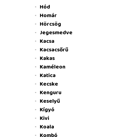
Hód
Homár
Hörcsög
Jegesmedve
Kacsa
Kacsacsőrű
Kakas
Kaméleon
Katica
Kecske
Kenguru
Keselyű
Kígyó
Kivi
Koala
Kombó