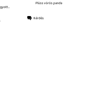
Plüss vörös panda
gyott...
Kérdés
s