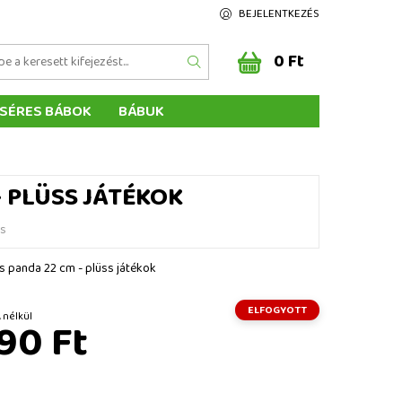
BEJELENTKEZÉS
0 Ft
SÉRES BÁBOK
BÁBUK
Z ÉRTÉKELÉSE
ÉGEINK
- PLÜSS JÁTÉKOK
és
s panda 22 cm - plüss játékok
ELFOGYOTT
Ft ÁFA nélkül
90 Ft