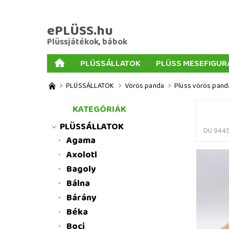
ePLÜSS.hu
Plüssjátékok, bábok
PLÜSSÁLLATOK
PLÜSS MESEFIGUR
AJÁNDÉKOK PLÜSSÖKHÖZ
NAGY PLÜSSJ
PLÜSSÁLLATOK
Vörös panda
Plüss vörös panda
MENNYISÉGI KEDVEZMÉNYEK
ÜZLETI FELT
KATEGÓRIÁK
PLÜSSÁLLATOK
DU 944
Agama
Axolotl
Bagoly
Bálna
Bárány
Béka
Boci