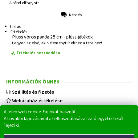
A tétel elfogyott...
Kérdés
Nyomtatás
Leírás
Értékelés
Plüss vörös panda 25 cm - plüss játékok
Legyen az első, aki véleményt ír ehhez a tételhez!
Értékelés hozzáadása
INFORMÁCIÓK ÖNNEK
Szállítás és fizetés
Webáruház értékelése
Viszonteladóknak
A jelen web cookie-fájlokat használ.
Üzleti feltételek
A további lapozásával a felhasználásával való egyetértését
fejezi ki.
Elérhetőségeink