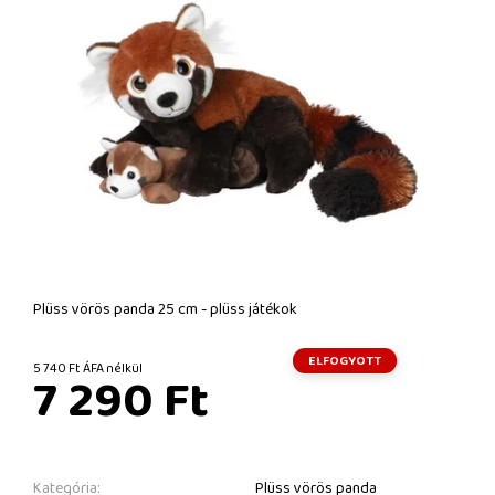
Plüss vörös panda 25 cm - plüss játékok
ELFOGYOTT
5 740 Ft ÁFA nélkül
7 290 Ft
Kategória:
Plüss vörös panda