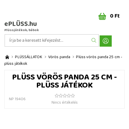
0 Ft
ePLÜSS.hu
Plüssjátékok, bábok
PLÜSSÁLLATOK
Vörös panda
Plüss vörös panda 25 cm -
plüss játékok
PLÜSS VÖRÖS PANDA 25 CM -
PLÜSS JÁTÉKOK
NP 19406
Nincs értékelés