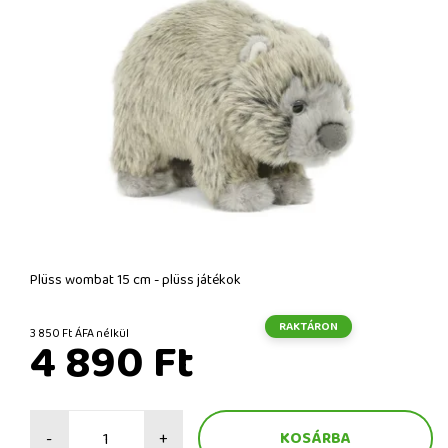
Plüss wombat 15 cm - plüss játékok
RAKTÁRON
3 850 Ft ÁFA nélkül
4 890 Ft
-
+