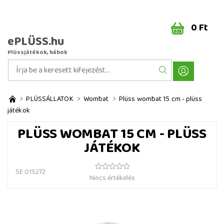
0 Ft
ePLÜSS.hu
Plüssjátékok, bábok
PLÜSSÁLLATOK
Wombat
Plüss wombat 15 cm - plüss
játékok
PLÜSS WOMBAT 15 CM - PLÜSS
JÁTÉKOK
SE 015272
Nincs értékelés