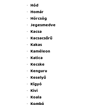
Hód
Homár
Hörcsög
Jegesmedve
Kacsa
Kacsacsőrű
Kakas
Kaméleon
Katica
Kecske
Kenguru
Keselyű
Kígyó
Kivi
Koala
Kombó