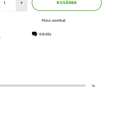
+
Plüss wombat
Kérdés
s
1x