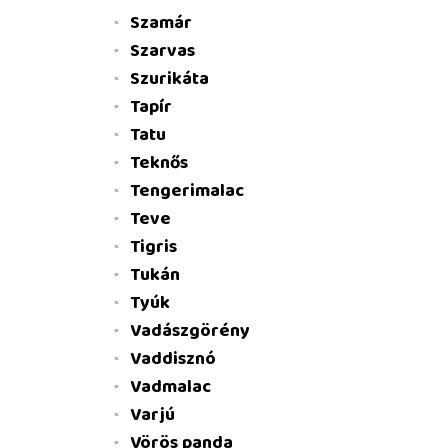
Szamár
Szarvas
Szurikáta
Tapír
Tatu
Teknős
Tengerimalac
Teve
Tigris
Tukán
Tyúk
Vadászgörény
Vaddisznó
Vadmalac
Varjú
Vörös panda