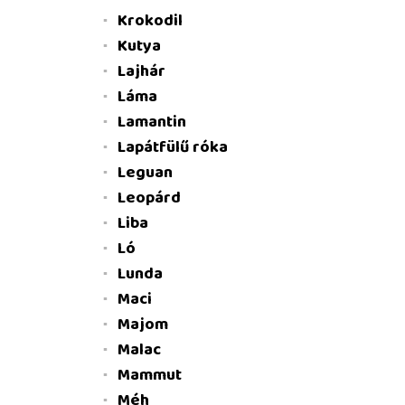
Krokodil
Kutya
Lajhár
Láma
Lamantin
Lapátfülű róka
Leguan
Leopárd
Liba
Ló
Lunda
Maci
Majom
Malac
Mammut
Méh