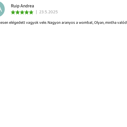
Ruip Andrea
A
|
23.5.2025
esen elégedett vagyok vele. Nagyon aranyos a wombat, Olyan, mintha valódi 