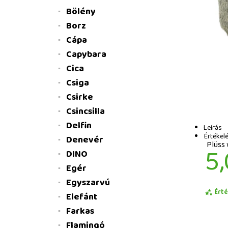
Bölény
Borz
Cápa
Capybara
Cica
Csiga
Csirke
Csincsilla
Delfin
Leírás
Értékelé
Denevér
Plüss 
5,
DINO
Egér
Egyszarvú
Ért
Elefánt
Farkas
Flamingó