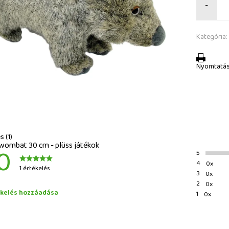
-
Kategória:
Nyomtatá
s (1)
wombat 30 cm - plüss játékok
0
5
4
0x
1 értékelés
3
0x
2
0x
ékelés hozzáadása
1
0x