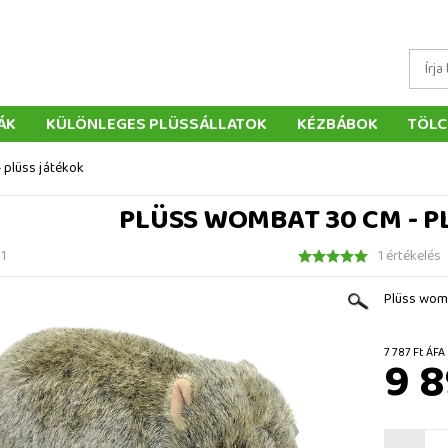
ÁK
KÜLÖNLEGES PLÜSSÁLLATOK
KÉZBÁBOK
TÖLC
ÁTÉKOK
PÁRNÁK
SZÁLLÍTÁS ÉS FIZETÉS
WEBÁRUHÁ
 plüss játékok
ÉTELEK
VISSZAKÜLDÉS
RENDELÉSEM
ELÉRHETŐS
PLÜSS WOMBAT 30 CM - P
1
1 értékelés
Plüss womb
7 787 F
9 8