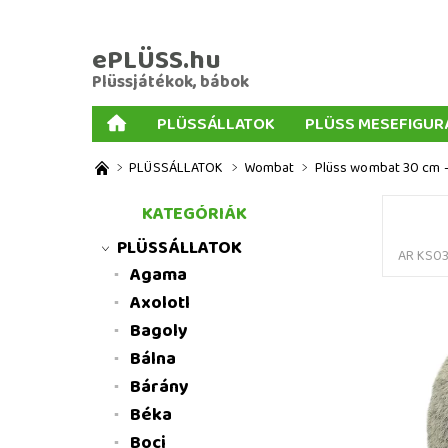
ePLÜSS.hu
Plüssjátékok, bábok
PLÜSSÁLLATOK
PLÜSS MESEFIGUR
AJÁNDÉKOK PLÜSSÖKHÖZ
NAGY PLÜSSJ
PLÜSSÁLLATOK
Wombat
Plüss wombat 30 cm -
MENNYISÉGI KEDVEZMÉNYEK
ÜZLETI FELT
KATEGÓRIÁK
PLÜSSÁLLATOK
AR KS03
Agama
Axolotl
Bagoly
Bálna
Bárány
Béka
Boci