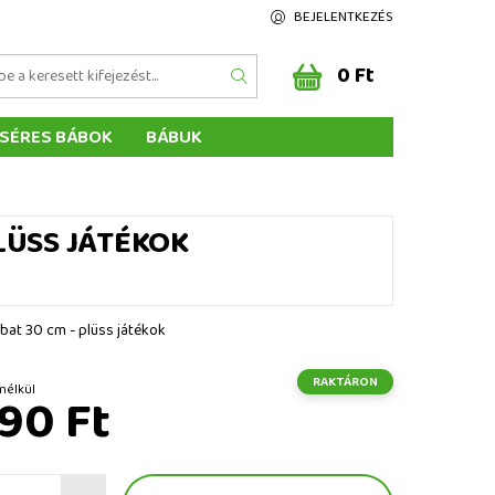
BEJELENTKEZÉS
0 Ft
SÉRES BÁBOK
BÁBUK
Z ÉRTÉKELÉSE
ÉGEINK
LÜSS JÁTÉKOK
at 30 cm - plüss játékok
RAKTÁRON
t ÁFA nélkül
90 Ft