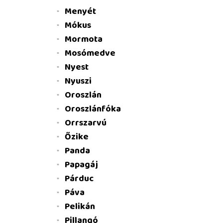
Menyét
Mókus
Mormota
Mosómedve
Nyest
Nyuszi
Oroszlán
Oroszlánfóka
Orrszarvú
Őzike
Panda
Papagáj
Párduc
Páva
Pelikán
Pillangó