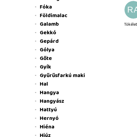
Fóka
R
Földimalac
Galamb
Tökélet
Gekkó
Gepárd
Gólya
Gőte
Gyík
Gyűrűsfarkú maki
Hal
Hangya
Hangyász
Hattyú
Hernyó
Hiéna
Hiúz