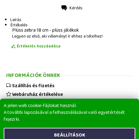
Kérdés
Nyomtatás
Leírás
Értékelés
Plüss zebra 18 cm - plüss játékok
Legyen az első, aki véleményt ír ehhez a tételhez!
Értékelés hozzáadása
INFORMÁCIÓK ÖNNEK
Szállítás és fizetés
Webáruház értékelése
Viszonteladóknak
A jelen web cookie-fájlokat használ.
Üzleti feltételek
A további lapozásával a felhasználásával való egyetértését
fejezi ki.
Elérhetőségeink
BEÁLLÍTÁSOK