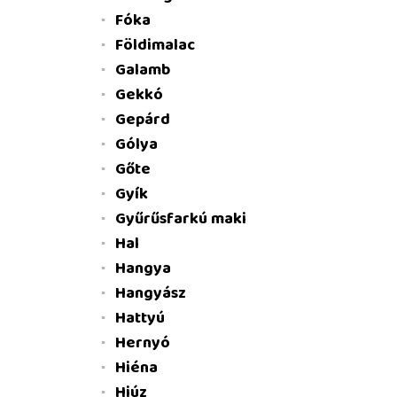
Fóka
Földimalac
Galamb
Gekkó
Gepárd
Gólya
Gőte
Gyík
Gyűrűsfarkú maki
Hal
Hangya
Hangyász
Hattyú
Hernyó
Hiéna
Hiúz