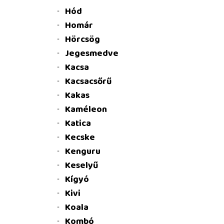
Hód
Homár
Hörcsög
Jegesmedve
Kacsa
Kacsacsőrű
Kakas
Kaméleon
Katica
Kecske
Kenguru
Keselyű
Kígyó
Kivi
Koala
Kombó