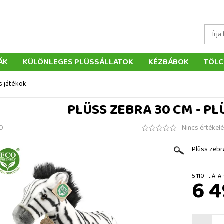
ÁK
KÜLÖNLEGES PLÜSSÁLLATOK
KÉZBÁBOK
TÖLC
ÁTÉKOK
PÁRNÁK
SZÁLLÍTÁS ÉS FIZETÉS
WEBÁRUHÁ
s játékok
ÉTELEK
VISSZAKÜLDÉS
RENDELÉSEM
ELÉRHETŐS
PLÜSS ZEBRA 30 CM - PL
0
Nincs értékel
Plüss zebr
5 110 Ft
6 4