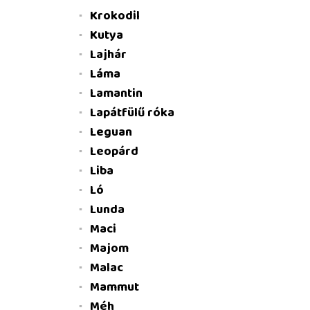
Krokodil
Kutya
Lajhár
Láma
Lamantin
Lapátfülű róka
Leguan
Leopárd
Liba
Ló
Lunda
Maci
Majom
Malac
Mammut
Méh