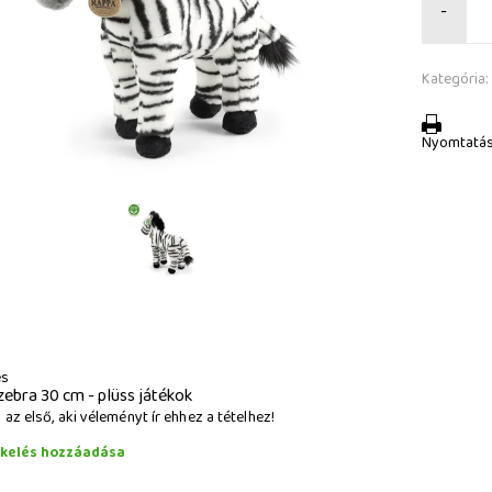
-
Kategória:
Nyomtatá
és
zebra 30 cm - plüss játékok
az első, aki véleményt ír ehhez a tételhez!
ékelés hozzáadása