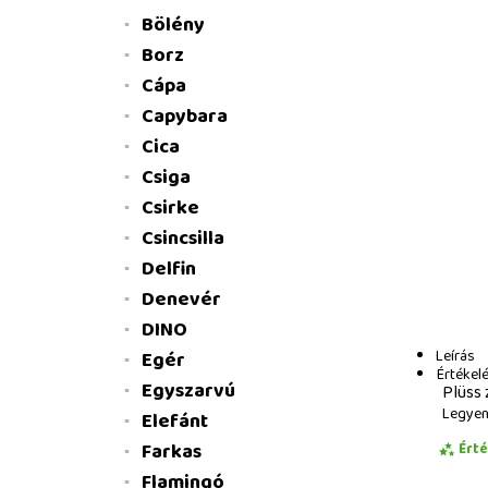
Bölény
Borz
Cápa
Capybara
Cica
Csiga
Csirke
Csincsilla
Delfin
Denevér
DINO
Leírás
Egér
Értékel
Egyszarvú
Plüss 
Legyen 
Elefánt
Farkas
Ért
Flamingó