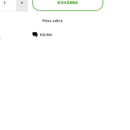
+
Plüss zebra
Kérdés
s