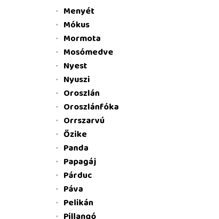
Menyét
Mókus
Mormota
Mosómedve
Nyest
Nyuszi
Oroszlán
Oroszlánfóka
Orrszarvú
Őzike
Panda
Papagáj
Párduc
Páva
Pelikán
Pillangó