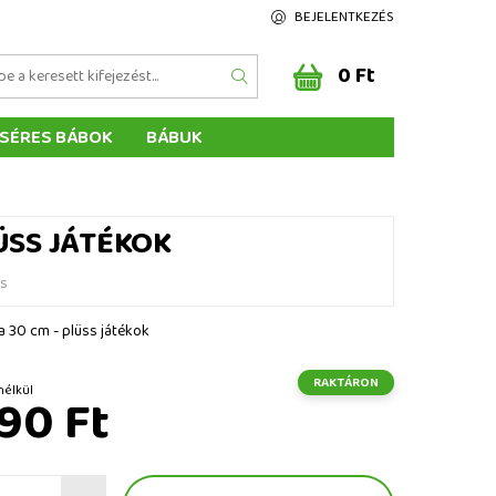
BEJELENTKEZÉS
0 Ft
SÉRES BÁBOK
BÁBUK
Z ÉRTÉKELÉSE
ÉGEINK
ÜSS JÁTÉKOK
és
a 30 cm - plüss játékok
RAKTÁRON
 ÁFA nélkül
90 Ft