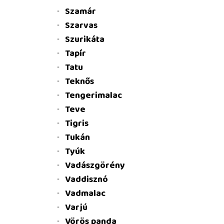
Szamár
Szarvas
Szurikáta
Tapír
Tatu
Teknős
Tengerimalac
Teve
Tigris
Tukán
Tyúk
Vadászgörény
Vaddisznó
Vadmalac
Varjú
Vörös panda