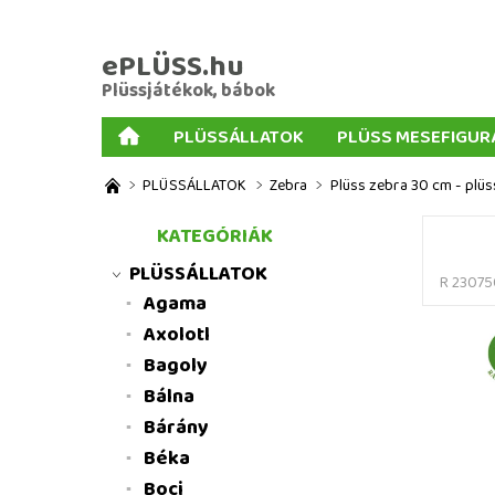
ePLÜSS.hu
Plüssjátékok, bábok
PLÜSSÁLLATOK
PLÜSS MESEFIGUR
AJÁNDÉKOK PLÜSSÖKHÖZ
NAGY PLÜSSJ
PLÜSSÁLLATOK
Zebra
Plüss zebra 30 cm - plüs
MENNYISÉGI KEDVEZMÉNYEK
ÜZLETI FELT
KATEGÓRIÁK
PLÜSSÁLLATOK
R 23075
Agama
Axolotl
Bagoly
Bálna
Bárány
Béka
Boci