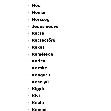
Hód
Homár
Hörcsög
Jegesmedve
Kacsa
Kacsacsőrű
Kakas
Kaméleon
Katica
Kecske
Kenguru
Keselyű
Kígyó
Kivi
Koala
Kombó