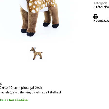
Kategória:
A tétel elfo
Nyomtatá
és
õzike 40 cm - plüss játékok
az első, aki véleményt ír ehhez a tételhez!
ékelés hozzáadása