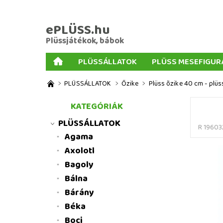
ePLÜSS.hu
Plüssjátékok, bábok
PLÜSSÁLLATOK
PLÜSS MESEFIGUR
AJÁNDÉKOK PLÜSSÖKHÖZ
NAGY PLÜSSJ
PLÜSSÁLLATOK
Őzike
Plüss õzike 40 cm - plüs
MENNYISÉGI KEDVEZMÉNYEK
ÜZLETI FELT
KATEGÓRIÁK
PLÜSSÁLLATOK
R 19603
Agama
Axolotl
Bagoly
Bálna
Bárány
Béka
Boci