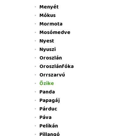
Menyét
Mókus
Mormota
Mosómedve
Nyest
Nyuszi
Oroszlán
Oroszlánfóka
Orrszarvú
Őzike
Panda
Papagáj
Párduc
Páva
Pelikán
Pillangó