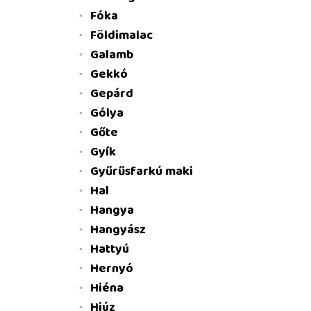
Fóka
Földimalac
Galamb
Gekkó
Gepárd
Gólya
Gőte
Gyík
Gyűrűsfarkú maki
Hal
Hangya
Hangyász
Hattyú
Hernyó
Hiéna
Hiúz