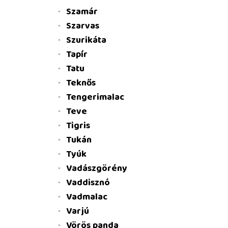
Szamár
Szarvas
Szurikáta
Tapír
Tatu
Teknős
Tengerimalac
Teve
Tigris
Tukán
Tyúk
Vadászgörény
Vaddisznó
Vadmalac
Varjú
Vörös panda