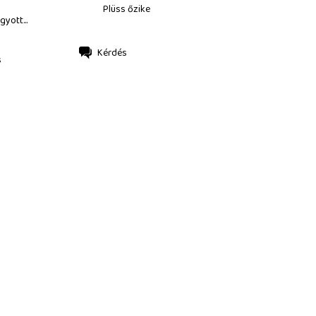
Plüss őzike
gyott...
Kérdés
s