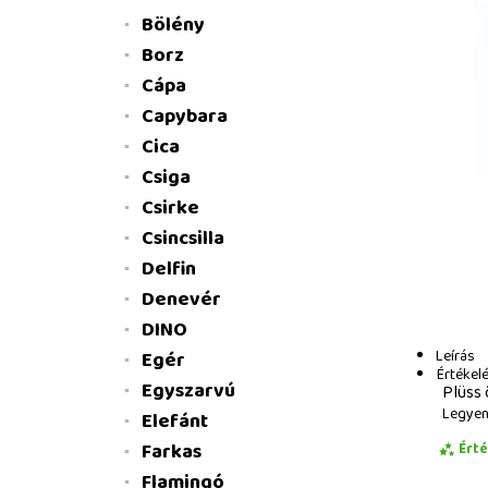
Bölény
Borz
Cápa
Capybara
Cica
Csiga
Csirke
Csincsilla
Delfin
Denevér
DINO
Leírás
Egér
Értékel
Egyszarvú
Plüss 
Legyen 
Elefánt
Farkas
Ért
Flamingó