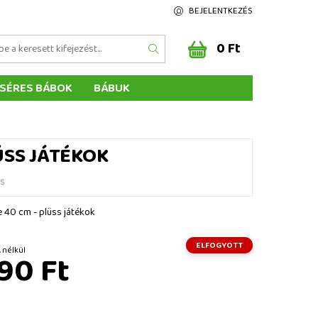
BEJELENTKEZÉS
0 Ft
SÉRES BÁBOK
BÁBUK
Z ÉRTÉKELÉSE
ÉGEINK
ÜSS JÁTÉKOK
és
e 40 cm - plüss játékok
ELFOGYOTT
Ft ÁFA nélkül
90 Ft