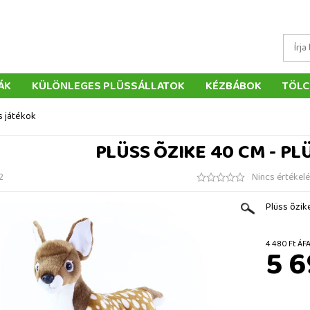
ÁK
KÜLÖNLEGES PLÜSSÁLLATOK
KÉZBÁBOK
TÖLC
ÁTÉKOK
PÁRNÁK
SZÁLLÍTÁS ÉS FIZETÉS
WEBÁRUHÁ
s játékok
ÉTELEK
VISSZAKÜLDÉS
RENDELÉSEM
ELÉRHETŐS
PLÜSS ÕZIKE 40 CM - PL
2
Nincs értékel
Plüss õzik
4 480 
5 6