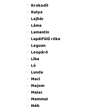
Krokodil
Kutya
Lajhár
Láma
Lamantin
Lapátfülű róka
Leguan
Leopárd
Liba
Ló
Lunda
Maci
Majom
Malac
Mammut
Méh