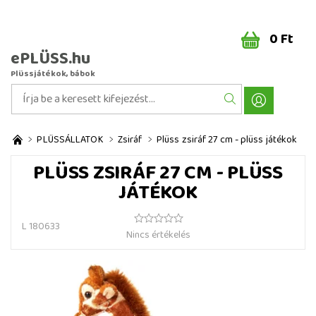
0 Ft
ePLÜSS.hu
Plüssjátékok, bábok
PLÜSSÁLLATOK
Zsiráf
Plüss zsiráf 27 cm - plüss játékok
PLÜSS ZSIRÁF 27 CM - PLÜSS
JÁTÉKOK
L 180633
Nincs értékelés