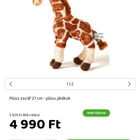
1
/ 2
Plüss zsiráf 27 cm - plüss játékok
RAKTÁRON
3 929 Ft ÁFA nélkül
4 990 Ft