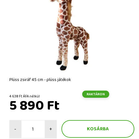
Plüss zsiráf 45 cm - plüss játékok
RAKTÁRON
4 638 Ft ÁFA nélkül
5 890 Ft
-
+