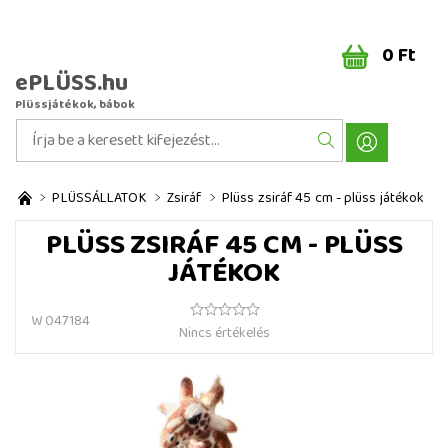
0 Ft
ePLÜSS.hu
Plüssjátékok, bábok
PLÜSSÁLLATOK
Zsiráf
Plüss zsiráf 45 cm - plüss játékok
PLÜSS ZSIRÁF 45 CM - PLÜSS
JÁTÉKOK
W 047184
Nincs értékelés