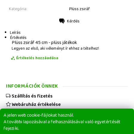
Kategória:
Plüss zsiráf
Kérdés
Nyomtatás
Leírás
Értékelés
Plüss zsiráf 45 cm - plüss játékok
Legyen az első, aki véleményt ír ehhez a tételhez!
Értékelés hozzáadása
INFORMÁCIÓK ÖNNEK
Szállítás és fizetés
Webáruház értékelése
Viszonteladóknak
A jelen web cookie-fájlokat használ.
Üzleti feltételek
A további lapozásával a felhasználásával való egyetértését
fejezi ki.
Elérhetőségeink